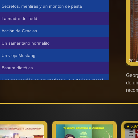
Secretos, mentiras y un montón de pasta
La madre de Todd
Acción de Gracias
Un samaritano normalito
Un viejo Mustang
2024
Basura dietética
Georg
Una convención de neumáticos y la autoridad moral
de un
recon
Una casa dividida
Trabajando para el enemigo
Virus Georgie
★ 6.8
Talleres McAllister adora a las mujeres