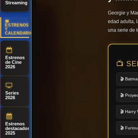
Streaming
Georgie y Man
edad adulta, 
📅
ESTRENOS
Y
una serie de 
CALENDARIO
Estrenos
📺 S
de Cine
2026
🎬 Batma
Series
🎬 Proyec
2026
🎬 Harry 
Estrenos
🎬 Furiou
destacados
2025