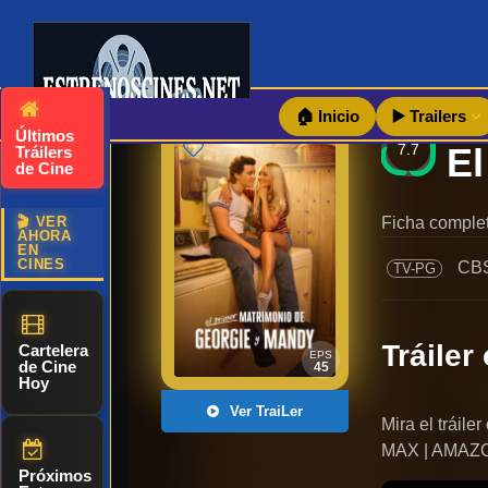
🏠 Inicio
▶️ Trailers
Últimos
7.7
Tráilers
de Cine
🎬 VER
Ficha completa
AHORA
EN
CINES
CB
TV-PG
Tráiler 
Cartelera
EPS
de Cine
45
Hoy
Ver TraiLer
Mira el tráil
MAX | AMAZ
Próximos