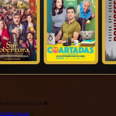
Una casa de apuestas y una ruptura
La diosa de la tienda de música
Discusión sobre bebés
Dos idiotas en una moto
Paga la tele
Chivata contra moroso
A las mujeres les encanta el desalmuerzo
Botas de culpabilidad
Grandes decisiones