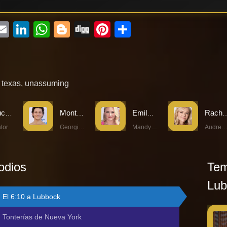
ebook
witter
Email
LinkedIn
WhatsApp
Blogger
Digg
Pinterest
Compartir
,
texas
,
unassuming
Chuck Lorre
Montana Jordan
Emily Osment
Rachel Bay
tor
Georgie Cooper
Mandy Cooper
Audrey McAllist
odios
Tem
Lub
El 6:10 a Lubbock
Tonterías de Nueva York