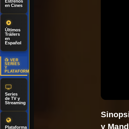
Estrenos
en Cines
Últimos
Tráilers
en
Español
📺 VER
SERIES
Y
PLATAFORMAS
Series
de TV y
Streaming
Sinops
y Mand
Plataformas