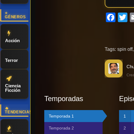
⭐
Fac
T
GÉNEROS
Acción
Tags:
spin off
Terror
Crea
Ciencia
Ficción
Temporadas
Epis
🔥
TENDENCIAS
Temporada 1
Temporada 2