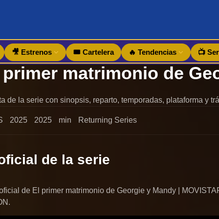
🎥 Estrenos
🎟️ Cartelera
🔥 Tendencias
📺 Ser
 de la serie con sinopsis, reparto, temporadas, plataforma y tráil
S
2025
2025
min
Returning Series
oficial de la serie
er oficial de El primer matrimonio de Georgie y Mandy | MOVIST
ON.