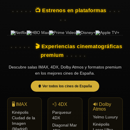
📺 Estrenos en plataformas
🎬 Experiencias cinematográficas
premium
Descubre salas IMAX, 4DX, Dolby Atmos y formatos premium
en los mejores cines de España.
🍿 Ver todos los cines de España
🖥️ IMAX
💨 4DX
🔊 Dolby
Atmos
Kinépolis
Parquesur
Yelmo Luxury
Ciudad de la
4DX
Imagen
Kinépolis
Diagonal Mar
(Madrid)
Laser Ultra