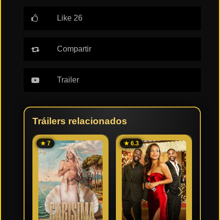
Like 26
Tendencias
de cine
Compartir
Top
tráilers
Trailer
del
momento
Tráilers relacionados
★ 7
★ 6.3
★ 7.