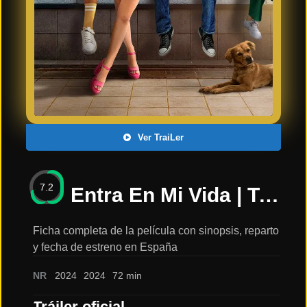
Últimos
Tráilers
en
Español
📺 VER
SERIES
Y
PLATAFORMAS
Ver TraiLer
Series
de TV y
7.2
Streaming
Entra En Mi Vida | Trailer oficial español 2024 |: sinopsis, reparto y tráiler
Ficha completa de la película con sinopsis, reparto
y fecha de estreno en España
Plataformas
Streaming
NR
2024
2024
72 min
📅
Tráiler oficial