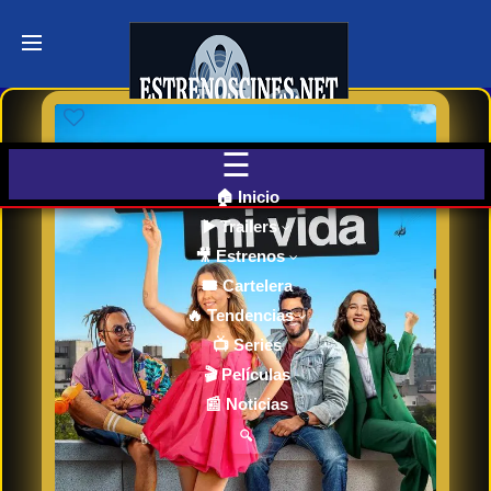
Últimos
Tráilers
de Cine
🎬 VER
AHORA
EN
CINES
🏠 Inicio
▶️ Trailers
🎥 Estrenos
Cartelera
de Cine
🎟️ Cartelera
Hoy
🔥 Tendencias
📺 Series
🎬 Películas
Próximos
📰 Noticias
Estrenos
en Cines
🔍