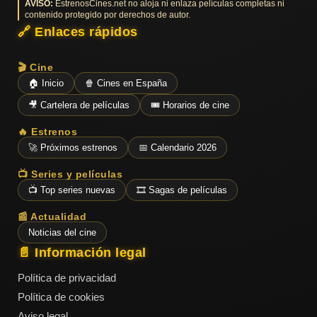
AVISO:
EstrenosCines.net no aloja ni enlaza películas completas ni
contenido protegido por derechos de autor.
🔗 Enlaces rápidos
🎬 Cine
🏠 Inicio
🍿 Cines en España
🎥 Cartelera de películas
🎟️ Horarios de cine
🔥 Estrenos
🚀 Próximos estrenos
📅 Calendario 2026
📺 Series y películas
📺 Top series nuevas
🎞️ Sagas de películas
📰 Actualidad
Noticias del cine
📄 Información legal
Política de privacidad
Política de cookies
Aviso legal