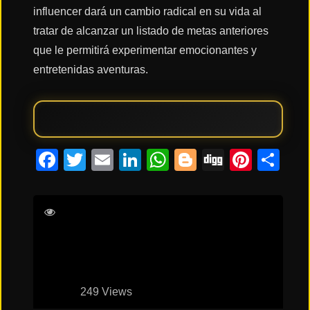
influencer dará un cambio radical en su vida al
tratar de alcanzar un listado de metas anteriores
Acción
que le permitirá experimentar emocionantes y
entretenidas aventuras.
Terror
Ciencia
Facebook
Twitter
Email
LinkedIn
WhatsApp
Blogger
Digg
Pinte
Co
Ficción
🔥
TENDENCIAS
José Manuel Cravioto
Hugo
Catalán
Paulina Goto
Ximena
Sariñana
Películas
más
vistas
del mes
249 Views