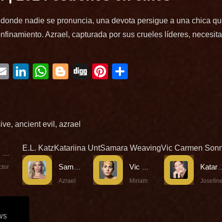
donde nadie se pronuncia, una devota persigue a una chica qu
nfinamiento. Azrael, capturada por sus crueles líderes, necesita
ebook
witter
Email
LinkedIn
WhatsApp
Blogger
Digg
Pinterest
Compartir
ive
,
ancient evil
,
azrael
E.L. Katz
Katariina Unt
Samara Weaving
Vic Carmen Son
E.L. Katz
Samara Weaving
Vic Carmen Sonne
Katariin
ctor
Azrael
Miriam
Josefin
ws