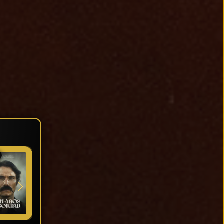
★ 5
★ 7.3
★ 8