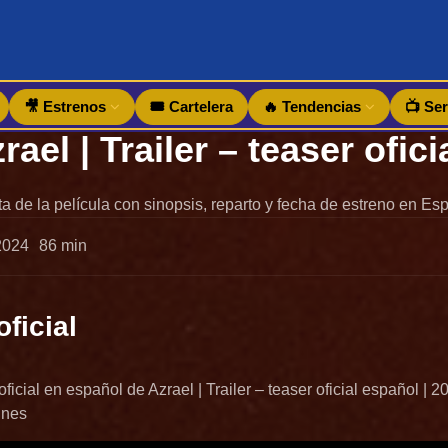
🎥 Estrenos
🎟️ Cartelera
🔥 Tendencias
📺 Ser
a de la película con sinopsis, reparto y fecha de estreno en Es
2024
86 min
oficial
r oficial en español de Azrael | Trailer – teaser oficial español | 2
ines