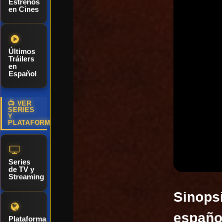
Estrenos
en Cines
Últimos
Tráilers
en
Español
📺 VER
SERIES
Y
PLATAFORMAS
Series
de TV y
Streaming
Sinopsi
español
Plataformas