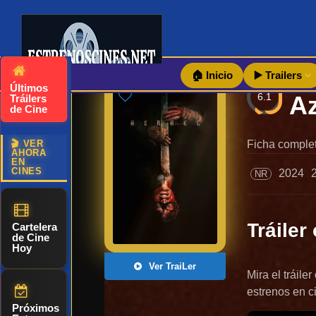
🏠 Inicio
▶️ Trailers
Últimos
6.1
Tráilers
de Cine
🎬 VER
Ficha complet
AHORA
EN
CINES
2024
NR
Tráiler 
Cartelera
de Cine
Hoy
Ver TraiLer
Mira el tráile
estrenos en c
Próximos