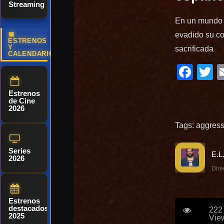
Streaming
En un mundo 
evadido su co
📅
ESTRENOS
Y
sacrificada
CALENDARIO
Fac
T
Estrenos
de Cine
2026
Tags:
aggress
Series
2026
Dire
Estrenos
destacados
222
2025
Vie