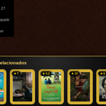
 27
partir
ler
 relacionados
★ 7
★ 5.2
★ 10
★ 6