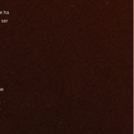
e ha
 ser
ne
a Unt
e