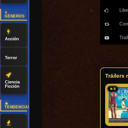
Like
⭐
GÉNEROS
Com
Trai
Acción
Terror
Tráilers
Ciencia
Ficción
★ 8
🔥
TENDENCIAS