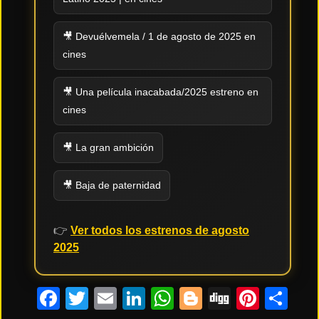
Tendencias
🎥 Devuélvemela / 1 de agosto de 2025 en
de cine
cines
🎥 Una película inacabada/2025 estreno en
Top
tráilers
cines
del
momento
🎥 La gran ambición
🎥 Baja de paternidad
👉
Ver todos los estrenos de agosto
2025
Facebook
Twitter
Email
LinkedIn
WhatsApp
Blogger
Digg
Pinte
Co