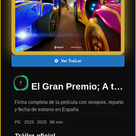
Últimos
Tráilers
en
Español
📺 VER
SERIES
Y
PLATAFORMAS
Ver TraiLer
Series
de TV y
7
Streaming
El Gran Premio; A todo Gas!! / Estreno en cines 2025: sinopsis, reparto y tráiler
Ficha completa de la película con sinopsis, reparto
y fecha de estreno en España
Plataformas
Streaming
PG
2025
2025
98 min
📅
Tráiler oficial