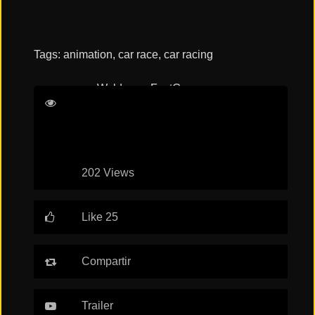
Tags:
animation
,
car race
,
car racing
Waldemar Fast
Gemma
Arterton
Hayley Atwell
Thomas Brodie-
Sangster
202 Views
Like 25
Compartir
Trailer