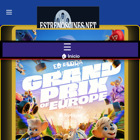
Últimos
Tráilers
de Cine
🎬 VER
AHORA
EN
CINES
🏠 Inicio
▶️ Trailers
🎥 Estrenos
Cartelera
de Cine
🎟️ Cartelera
Hoy
🔥 Tendencias
📺 Series
🎬 Películas
Próximos
📰 Noticias
Estrenos
en Cines
🔍