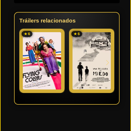
Tráilers relacionados
★ 6
★ 6
★ 7