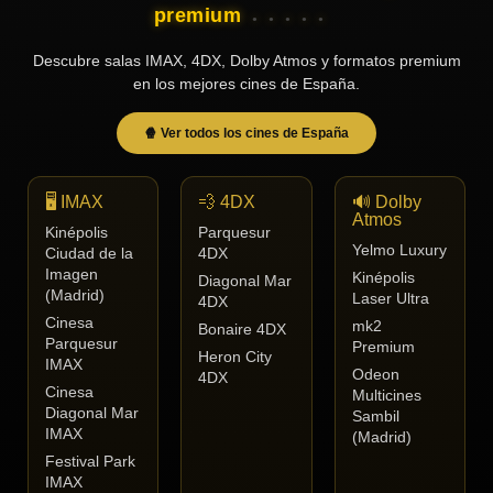
premium
Descubre salas IMAX, 4DX, Dolby Atmos y formatos premium
en los mejores cines de España.
🍿 Ver todos los cines de España
🖥️ IMAX
💨 4DX
🔊 Dolby
Atmos
Kinépolis
Parquesur
Yelmo Luxury
Ciudad de la
4DX
Imagen
Kinépolis
Diagonal Mar
(Madrid)
Laser Ultra
4DX
Cinesa
mk2
Bonaire 4DX
Parquesur
Premium
Heron City
IMAX
Odeon
4DX
Cinesa
Multicines
Diagonal Mar
Sambil
IMAX
(Madrid)
Festival Park
IMAX