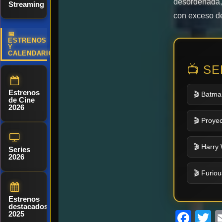
desordenada,
Streaming
con exceso de
📅
ESTRENOS
Y
CALENDARIO
📺 S
Estrenos
🎬 Batma
de Cine
2026
🎬 Proyec
🎬 Harry 
Series
2026
🎬 Furiou
Estrenos
destacados
Fac
T
2025