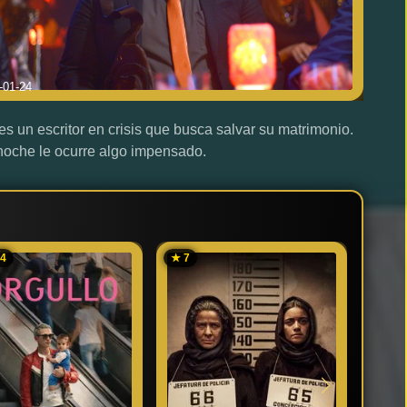
-01-24
 es un escritor en crisis que busca salvar su matrimonio.
oche le ocurre algo impensado.
14
★ 7
★ 6.6