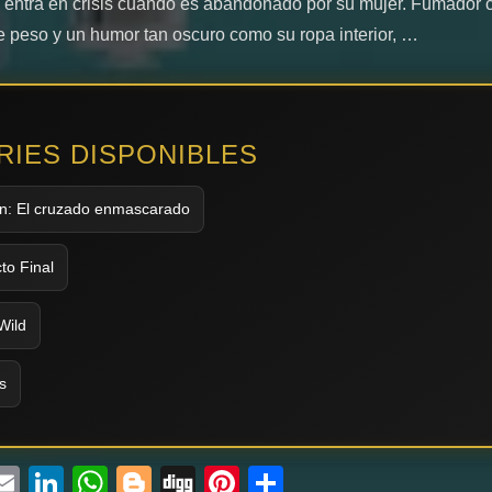
 entra en crisis cuando es abandonado por su mujer. Fumador 
 peso y un humor tan oscuro como su ropa interior, …
ERIES DISPONIBLES
n: El cruzado enmascarado
to Final
Wild
s
ebook
witter
Email
LinkedIn
WhatsApp
Blogger
Digg
Pinterest
Compartir