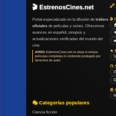
🔗
🎬 EstrenosCines.net
🎬 
Portal especializado en la difusión de
tráilers

oficiales
de películas y series. Ofrecemos
avances en español, sinopsis y

actualizaciones verificadas del mundo del

cine.
🔥 
AVISO:
EstrenosCines.net no aloja ni enlaza
películas completas ni contenido protegido por

derechos de autor.
📺 


📰 
N
🎭 Categorías populares
Ciencia ficción