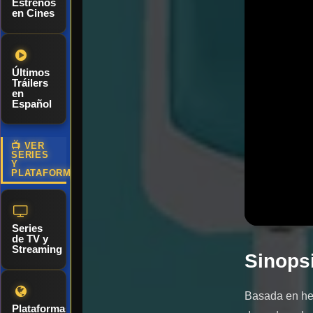
Estrenos
en Cines
Últimos
Tráilers
en
Español
📺 VER
SERIES
Y
PLATAFORMAS
Series
de TV y
Streaming
Sinopsi
Basada en hec
Plataformas