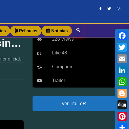
🔍
ies
🎬 Películas
📰 Noticias
228 Views
El mejor infarto de mi vida: sinopsis, reparto y tráiler
Faceb
Like 48
Twitte
er oficial.
Compartir
Email
Linke
Trailer
What
Blogg
Ver TraiLeR
Digg
Pinter