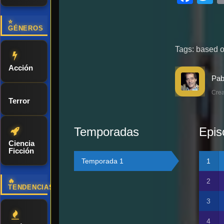
⭐
GÉNEROS
Tags:
based o
Acción
Crea
Terror
Temporadas
Epis
Ciencia
Ficción
Temporada 1
🔥
TENDENCIAS