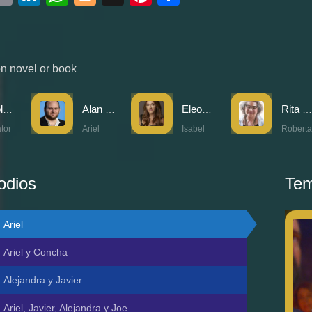
n novel or book
Pablo E. Bossi
Alan Sabbagh
Eleonora Wexler
Rita Cortese
tor
Ariel
Isabel
Roberta
odios
Tem
Ariel
Ariel y Concha
Alejandra y Javier
Ariel, Javier, Alejandra y Joe