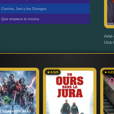
Concha, Joni y los Chungos
Que empiece la música
2025
Ariel
Una n
★ 6.525
★ 4.2