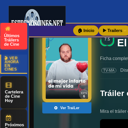
🏠 Inicio
▶️ Trailers
Últimos
7.5
Tráilers
de Cine
🎬 VER
Ficha completa
AHORA
EN
CINES
Dis
TV-MA
Tráiler 
Cartelera
EPS
de Cine
6
Hoy
Ver TraiLer
Mira el tráiler
Próximos