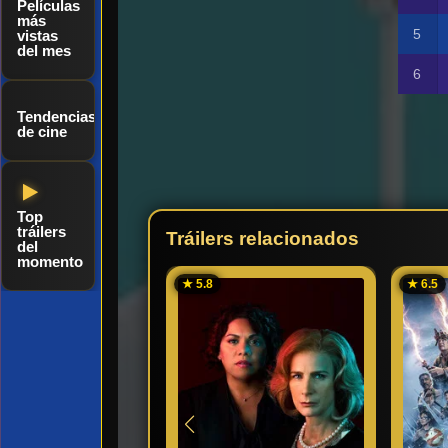
Películas
más
vistas
del mes
Tendencias
de cine
Top
tráilers
Tráilers relacionados
del
momento
★ 5.8
★ 6.5