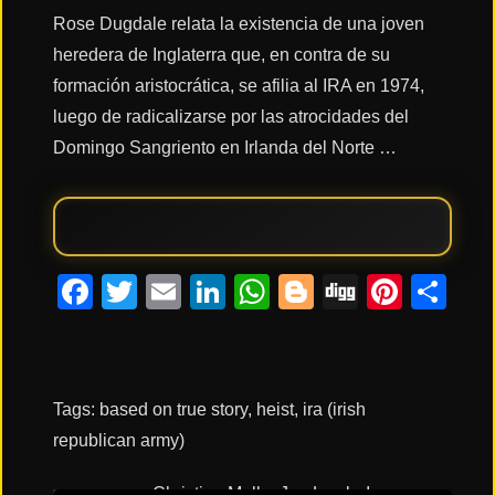
Rose Dugdale relata la existencia de una joven
heredera de Inglaterra que, en contra de su
Acción
formación aristocrática, se afilia al IRA en 1974,
luego de radicalizarse por las atrocidades del
Terror
Domingo Sangriento en Irlanda del Norte …
Ciencia
Ficción
Facebook
Twitter
Email
LinkedIn
WhatsApp
Blogger
Digg
Pinte
Co
🔥
TENDENCIAS
Tags:
based on true story
,
heist
,
ira (irish
Películas
más
republican army)
vistas
del mes
Christine Molloy
Joe Lawlor
Imogen