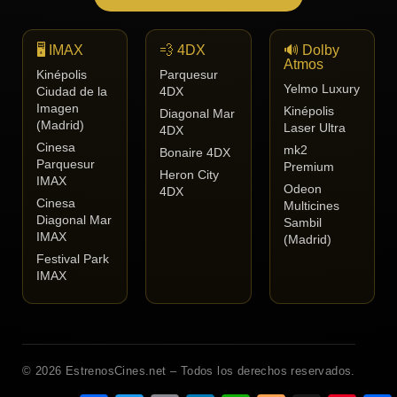
🖥️ IMAX
💨 4DX
🔊 Dolby
Atmos
Kinépolis
Parquesur
Yelmo Luxury
Ciudad de la
4DX
Imagen
Kinépolis
Diagonal Mar
(Madrid)
Laser Ultra
4DX
Cinesa
mk2
Bonaire 4DX
Parquesur
Premium
Heron City
IMAX
Odeon
4DX
Cinesa
Multicines
Diagonal Mar
Sambil
IMAX
(Madrid)
Festival Park
IMAX
© 2026 EstrenosCines.net – Todos los derechos reservados.