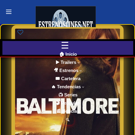
Últimos
Tráilers
de Cine
🎬 VER
AHORA
EN
CINES
🏠 Inicio
▶️ Trailers
🎥 Estrenos
Cartelera
de Cine
🎟️ Cartelera
Hoy
🔥 Tendencias
📺 Series
🎬 Películas
Próximos
📰 Noticias
Estrenos
en Cines
🔍