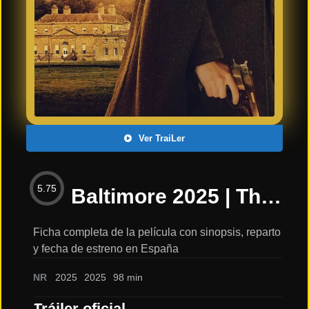
Últimos
Tráilers
en
Español
📺 VER
SERIES
Y
PLATAFORMAS
Ver TraiLer
Series
de TV y
5.75
Streaming
Baltimore 2025 | Thriller distópico de suspense y misterio: sinopsis, reparto y tráiler
Ficha completa de la película con sinopsis, reparto
y fecha de estreno en España
Plataformas
Streaming
NR
2025
2025
98 min
📅
Tráiler oficial