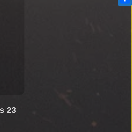
Compa
es 23