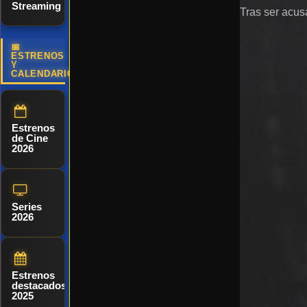
Streaming
Tras ser acus
📅
ESTRENOS
Y
CALENDARIO
Estrenos
de Cine
2026
Series
2026
Estrenos
destacados
2025