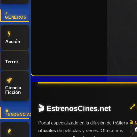
⭐
GÉNEROS
Acción
Terror
Ciencia
Ficción
🔗
🎬 EstrenosCines.net
🔥
TENDENCIAS
🎬 
Portal especializado en la difusión de
tráilers

oficiales
de películas y series. Ofrecemos