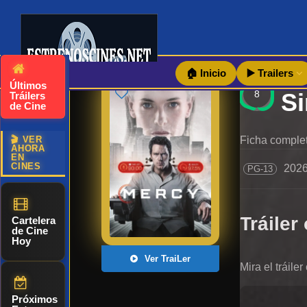
🏠 Inicio
▶️ Trailers
Últimos
8
Tráilers
de Cine
🎬 VER
Ficha complet
AHORA
EN
CINES
202
PG-13
Tráiler 
Cartelera
de Cine
Hoy
Ver TraiLer
Mira el tráil
Próximos