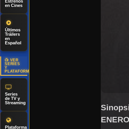
Estrenos
en Cines
Últimos
Tráilers
en
Español
📺 VER
SERIES
Y
PLATAFORMAS
Series
de TV y
Streaming
Sinopsi
ENERO
Plataformas