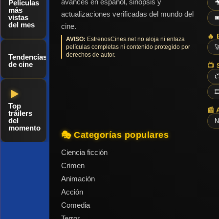
avances en español, sinopsis y
Películas

más
actualizaciones verificadas del mundo del
vistas

del mes
cine.
🔥 
AVISO:
EstrenosCines.net no aloja ni enlaza
películas completas ni contenido protegido por

derechos de autor.
Tendencias
de cine
📺 


Top
📰 
tráilers
del
N
momento
🎭 Categorías populares
Ciencia ficción
Crimen
Animación
Acción
Comedia
Terror