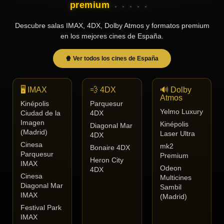
premium
Descubre salas IMAX, 4DX, Dolby Atmos y formatos premium
en los mejores cines de España.
🍿 Ver todos los cines de España
🖥️ IMAX
💨 4DX
🔊 Dolby
Atmos
Kinépolis
Parquesur
Yelmo Luxury
Ciudad de la
4DX
Imagen
Kinépolis
Diagonal Mar
(Madrid)
Laser Ultra
4DX
Cinesa
mk2
Bonaire 4DX
Parquesur
Premium
Heron City
IMAX
Odeon
4DX
Cinesa
Multicines
Diagonal Mar
Sambil
IMAX
(Madrid)
Festival Park
IMAX