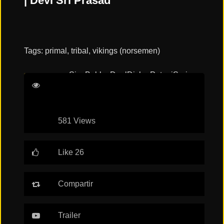
| Devi Sri Prasad
Acción
Tags:
primal
,
tribal
,
vikings (norsemen)
Terror
Siva
Bobby Deol
Disha Patani
Suriya
Ciencia
Ficción
581 Views
🔥
TENDENCIAS
Like 26
Compartir
Películas
más
vistas
del mes
Trailer