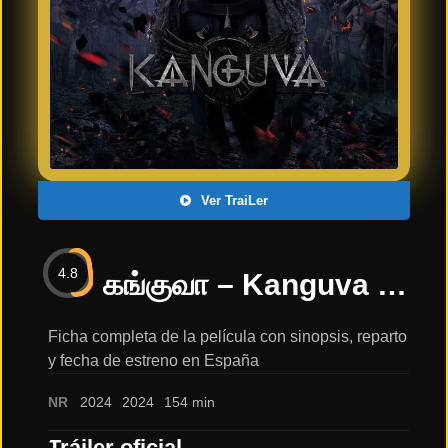
Últimos
Tráilers
en
Español
📺 VER
SERIES
Y
PLATAFORMAS
Ver TraiLer
Series
de TV y
4.8
Streaming
கங்குவா – Kanguva – Tamil Trailer | Suriya | Bobby Deol | Devi Sri Prasad: sinopsis, reparto y tráiler
Ficha completa de la película con sinopsis, reparto
y fecha de estreno en España
Plataformas
Streaming
NR
2024
2024
154 min
📅
Tráiler oficial