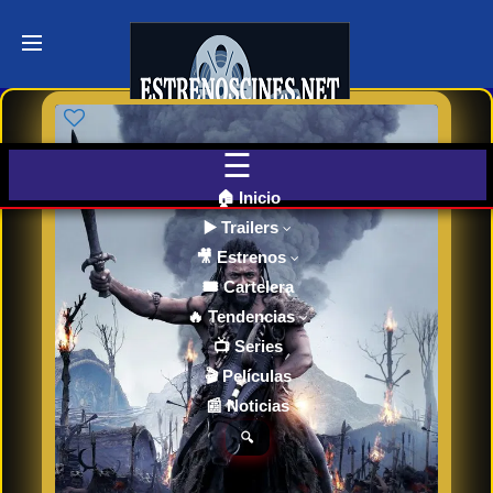
Últimos
Tráilers
de Cine
🎬 VER
AHORA
EN
CINES
🏠 Inicio
▶️ Trailers
🎥 Estrenos
Cartelera
de Cine
🎟️ Cartelera
Hoy
🔥 Tendencias
📺 Series
🎬 Películas
Próximos
📰 Noticias
Estrenos
en Cines
🔍