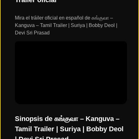
ESTRENOS
Y
CALENDARIO
Mira el tráiler oficial en español de கங்குவா –
Kanguva – Tamil Trailer | Suriya | Bobby Deol |
Devi Sri Prasad
Estrenos
de Cine
2026
Series
2026
Estrenos
destacados
2025
Sinopsis de கங்குவா – Kanguva –
Tamil Trailer | Suriya | Bobby Deol
⭐
GÉNEROS