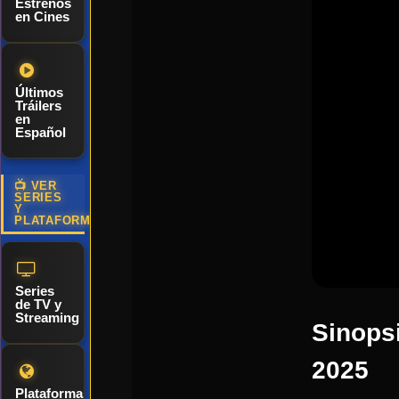
Estrenos
en Cines
Últimos
Tráilers
en
Español
📺 VER
SERIES
Y
PLATAFORMAS
Series
de TV y
Streaming
Sinops
2025
Plataformas