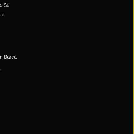
o. Su
ina
n Barea
asti