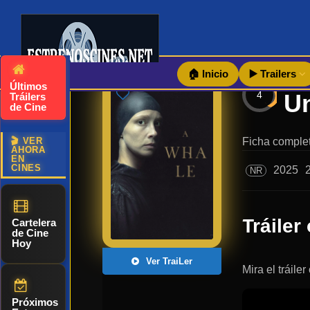
🏠 Inicio
▶️ Trailers
Últimos
4
Tráilers
de Cine
🎬 VER
Ficha complet
AHORA
EN
CINES
2025
NR
Tráiler 
Cartelera
de Cine
Hoy
Ver TraiLer
Mira el tráil
Próximos