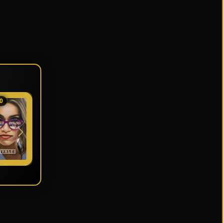
0
★ 10
★ 7
★ 7.5