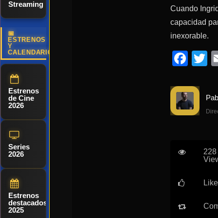
Streaming
Cuando Ingrid
capacidad par
📅
inexorable.
ESTRENOS
Y
CALENDARIO
Fac
T
Estrenos
de Cine
2026
Dire
Series
228
2026
Vie
Like
Estrenos
destacados
Com
2025