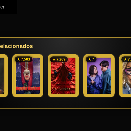
ler
 relacionados
★ 7.503
★ 7.269
★ 7
★ 7.