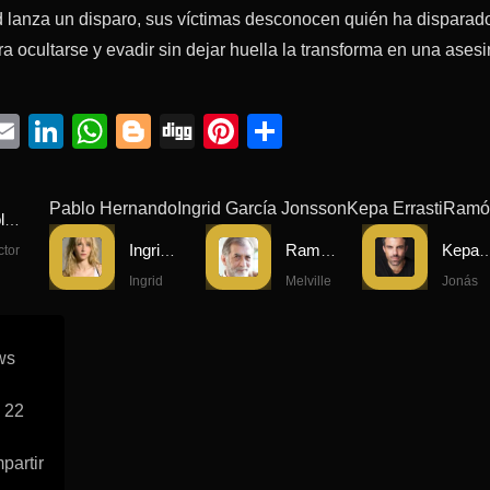
 lanza un disparo, sus víctimas desconocen quién ha disparad
a ocultarse y evadir sin dejar huella la transforma en una ases
ebook
witter
Email
LinkedIn
WhatsApp
Blogger
Digg
Pinterest
Compartir
Pablo Hernando
Ingrid García Jonsson
Kepa Errasti
Ramó
Pablo Hernando
Ingrid García Jonsson
Ramón Barea
Kepa Err
ctor
Ingrid
Melville
Jonás
ws
 22
partir