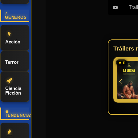
Trai
⭐
GÉNEROS
Acción
Tráilers
Terror
★ 8
Ciencia
Ficción
🔥
TENDENCIAS