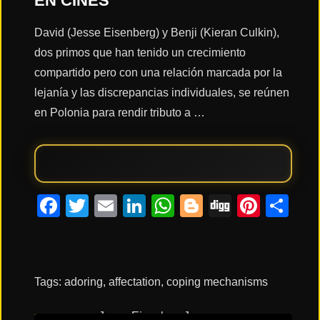
EN CINES
David (Jesse Eisenberg) y Benji (Kieran Culkin),
Acción
dos primos que han tenido un crecimiento
compartido pero con una relación marcada por la
Terror
lejanía y las discrepancias individuales, se reúnen
en Polonia para rendir tributo a …
Ciencia
Ficción
Facebook
Twitter
Email
LinkedIn
WhatsApp
Blogger
Digg
Pinte
Co
🔥
TENDENCIAS
Películas
más
Tags:
adoring
,
affectation
,
coping mechanisms
vistas
del mes
Jesse Eisenberg
Jesse