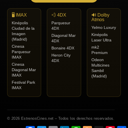
🖥️ IMAX
💨 4DX
🔊 Dolby
Atmos
Kinépolis
Parquesur
Yelmo Luxury
Ciudad de la
4DX
Imagen
Kinépolis
Diagonal Mar
(Madrid)
Laser Ultra
4DX
Cinesa
mk2
Bonaire 4DX
Parquesur
Premium
Heron City
IMAX
Odeon
4DX
Cinesa
Multicines
Diagonal Mar
Sambil
IMAX
(Madrid)
Festival Park
IMAX
© 2026 EstrenosCines.net – Todos los derechos reservados.