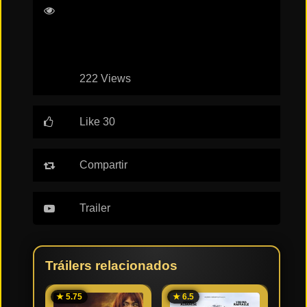
Eisenberg
Kieran Culkin
Will Sharpe
Tendencias
de cine
222 Views
Top
tráilers
del
Like 30
momento
Compartir
Trailer
Tráilers relacionados
★ 5.75
★ 6.5
★ 5.