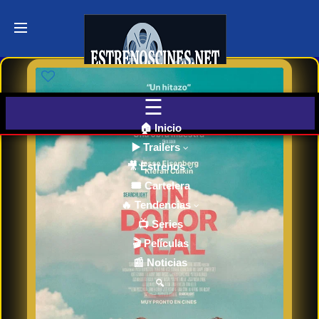
Últimos
Tráilers
de Cine
🎬 VER
AHORA
EN
CINES
🏠 Inicio
▶️ Trailers
🎥 Estrenos
Cartelera
de Cine
🎟️ Cartelera
Hoy
🔥 Tendencias
📺 Series
🎬 Películas
Próximos
📰 Noticias
Estrenos
en Cines
🔍