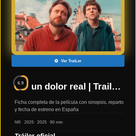
Últimos
Tráilers
en
Español
📺 VER
SERIES
Y
PLATAFORMAS
Ver TraiLer
Series
de TV y
6.9
Streaming
un dolor real | Trailer oficial español | 10 ENERO 2025 EN CINES: sinopsis, reparto y tráiler
Ficha completa de la película con sinopsis, reparto
y fecha de estreno en España
Plataformas
Streaming
NR
2025
2025
90 min
📅
Tráiler oficial