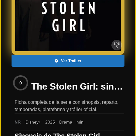
Últimos
Tráilers
en
Español
📺 VER
SERIES
EPS
Y
5
PLATAFORMAS
Ver TraiLer
Series
de TV y
0
Streaming
The Stolen Girl: sinopsis, reparto y tráiler
Ficha completa de la serie con sinopsis, reparto,
temporadas, plataforma y tráiler oficial.
Plataformas
Streaming
NR
Disney+
2025
Drama
min
📅
Sinopsis de The Stolen Girl