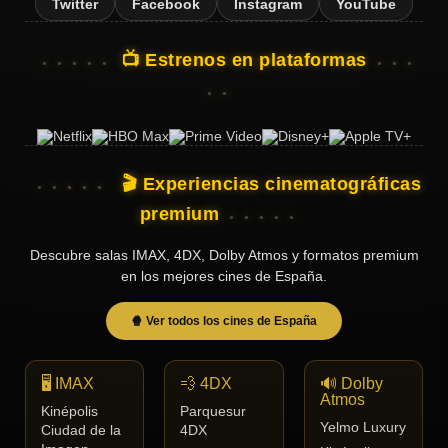
Twitter
Facebook
Instagram
YouTube
📺 Estrenos en plataformas
🎬 Experiencias cinematográficas
premium
Descubre salas IMAX, 4DX, Dolby Atmos y formatos premium
en los mejores cines de España.
🍿 Ver todos los cines de España
🖥️ IMAX
💨 4DX
🔊 Dolby
Atmos
Kinépolis
Parquesur
Yelmo Luxury
Ciudad de la
4DX