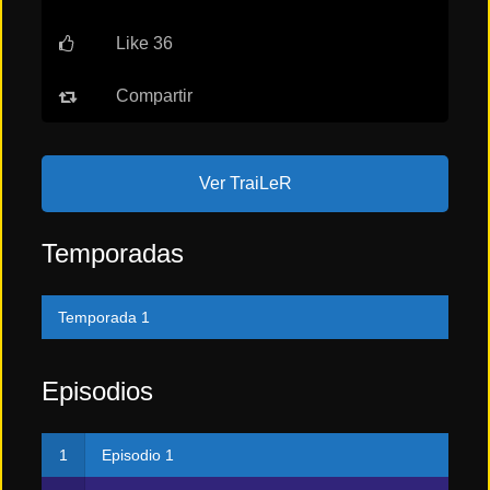
Like 36
Acción
Compartir
Terror
Ver TraiLeR
Ciencia
Ficción
Temporadas
🔥
Temporada 1
TENDENCIAS
Episodios
Películas
más
vistas
Episodio 1
del mes