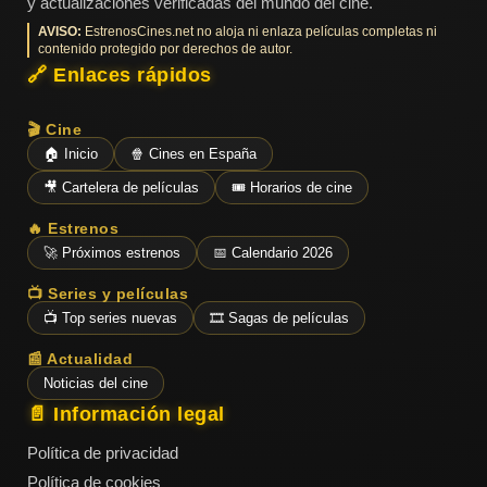
y actualizaciones verificadas del mundo del cine.
AVISO:
EstrenosCines.net no aloja ni enlaza películas completas ni
contenido protegido por derechos de autor.
🔗 Enlaces rápidos
🎬 Cine
🏠 Inicio
🍿 Cines en España
🎥 Cartelera de películas
🎟️ Horarios de cine
🔥 Estrenos
🚀 Próximos estrenos
📅 Calendario 2026
📺 Series y películas
📺 Top series nuevas
🎞️ Sagas de películas
📰 Actualidad
Noticias del cine
📄 Información legal
Política de privacidad
Política de cookies