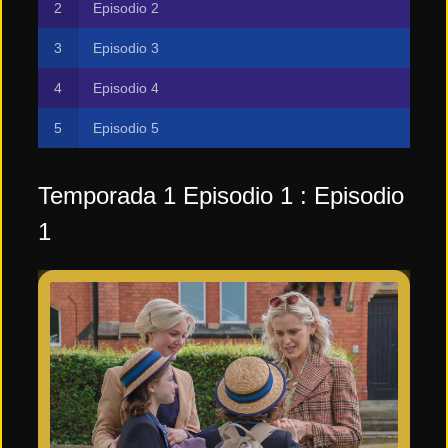
Episodio 2
Tendencias
Episodio 3
de cine
Episodio 4
Episodio 5
Top
tráilers
del
momento
Temporada 1 Episodio 1 : Episodio
1