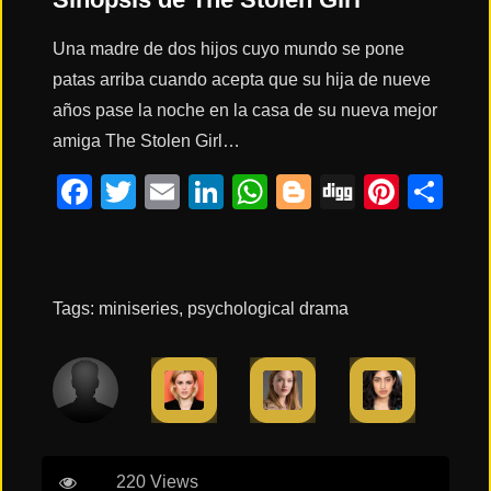
ESTRENOS
Y
CALENDARIO
Una madre de dos hijos cuyo mundo se pone
patas arriba cuando acepta que su hija de nueve
años pase la noche en la casa de su nueva mejor
Estrenos
de Cine
amiga The Stolen Girl…
2026
Facebook
Twitter
Email
LinkedIn
WhatsApp
Blogger
Digg
Pinte
Co
Series
2026
Tags:
miniseries
,
psychological drama
Estrenos
destacados
2025
⭐
GÉNEROS
220 Views