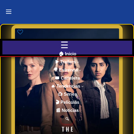
Últimos
Tráilers
de Cine
🎬 VER
AHORA
EN
CINES
🏠 Inicio
▶️ Trailers
🎥 Estrenos
Cartelera
de Cine
🎟️ Cartelera
Hoy
🔥 Tendencias
📺 Series
🎬 Películas
Próximos
📰 Noticias
Estrenos
en Cines
🔍