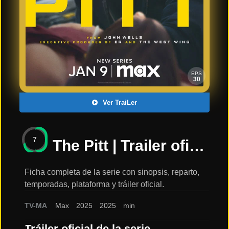
Últimos
Tráilers
en
Español
📺 VER
SERIES
EPS
Y
30
PLATAFORMAS
Ver TraiLer
Series
de TV y
7
Streaming
The Pitt | Trailer oficial | Fecha de estreno | enero de 2025 en Max: sinopsis, reparto y tráiler
Ficha completa de la serie con sinopsis, reparto,
temporadas, plataforma y tráiler oficial.
Plataformas
Streaming
TV-MA
Max
2025
2025
min
📅
Tráiler oficial de la serie