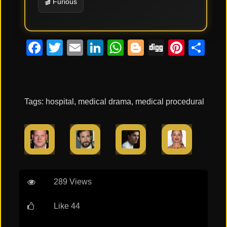
🎬 Furious
Tendencias
de cine
Facebook
Twitter
Email
LinkedIn
WhatsApp
Blogger
Digg
Pinte
Co
Top
tráilers
del
momento
Tags:
hospital
,
medical drama
,
medical procedural
289 Views
Like 44