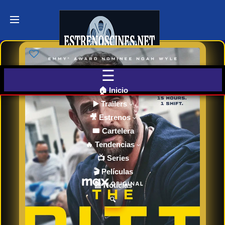
Últimos
Tráilers
de Cine
🎬 VER
AHORA
EN
CINES
🏠 Inicio
▶️ Trailers
🎥 Estrenos
Cartelera
de Cine
🎟️ Cartelera
Hoy
🔥 Tendencias
📺 Series
🎬 Películas
Próximos
📰 Noticias
Estrenos
en Cines
🔍