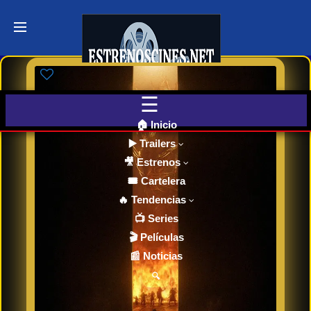
Últimos
Tráilers
de Cine
🎬 VER
AHORA
EN
CINES
🏠 Inicio
▶️ Trailers
🎥 Estrenos
Cartelera
de Cine
🎟️ Cartelera
Hoy
🔥 Tendencias
📺 Series
🎬 Películas
Próximos
📰 Noticias
Estrenos
en Cines
🔍