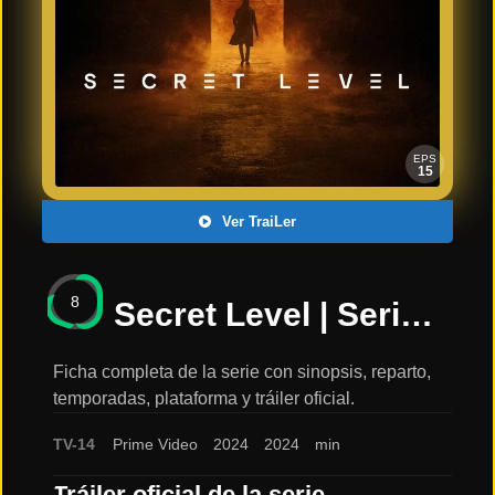
Últimos
Tráilers
en
Español
📺 VER
SERIES
EPS
Y
15
PLATAFORMAS
Ver TraiLer
Series
de TV y
8
Streaming
Secret Level | Serie PRIME VIDEO |: sinopsis, reparto y tráiler
Ficha completa de la serie con sinopsis, reparto,
temporadas, plataforma y tráiler oficial.
Plataformas
Streaming
TV-14
Prime Video
2024
2024
min
📅
Tráiler oficial de la serie