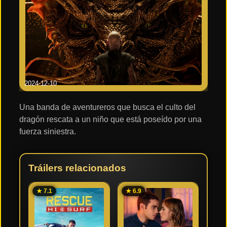
Honor of Kings: La naturaleza de todas las
cosas
Playtime: Cumplimiento
2024-12-10
Una banda de aventureros que busca el culto del
dragón rescata a un niño que está poseído por una
fuerza siniestra.
Tráilers relacionados
★ 7.1
★ 6.9
★ 7.