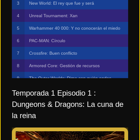
New World: El rey que fue y será
Unreal Tournament: Xan
Warhammer 40 000: Y no conocerán el miedo
PAC-MAN: Círculo
Crossfire: Buen conflicto
Armored Core: Gestión de recursos
The Outer Worlds: Dime con quién andas
Mega Man: Inicio
Temporada 1 Episodio 1 :
Dungeons & Dragons: La cuna de
Exodus: Odisea
la reina
Spelunky: Recuento
Concord: La historia de la implacable