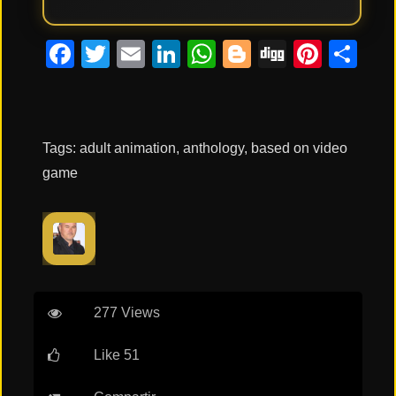
Tendencias
Facebook
Twitter
Email
LinkedIn
WhatsApp
Blogger
Digg
Pinte
Co
de cine
Top
tráilers
del
Tags:
adult animation
,
anthology
,
based on video
momento
game
277 Views
Like 51