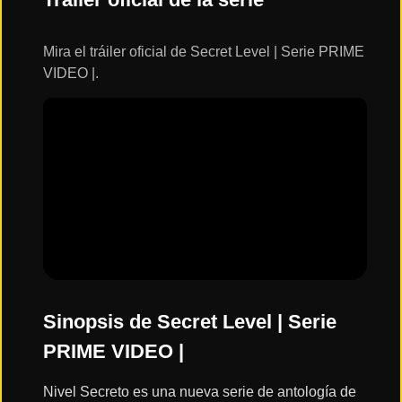
ESTRENOS
Y
CALENDARIO
Mira el tráiler oficial de Secret Level | Serie PRIME
VIDEO |.
Estrenos
de Cine
2026
Series
2026
Estrenos
destacados
2025
Sinopsis de Secret Level | Serie
PRIME VIDEO |
⭐
GÉNEROS
Nivel Secreto es una nueva serie de antología de