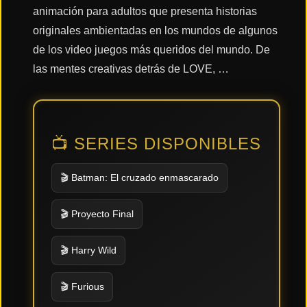
animación para adultos que presenta historias
originales ambientadas en los mundos de algunos
Acción
de los video juegos más queridos del mundo. De
las mentes creativas detrás de LOVE, …
Terror
📺 SERIES DISPONIBLES
Ciencia
Ficción
🎬 Batman: El cruzado enmascarado
🔥
TENDENCIAS
🎬 Proyecto Final
🎬 Harry Wild
Películas
más
vistas
🎬 Furious
del mes