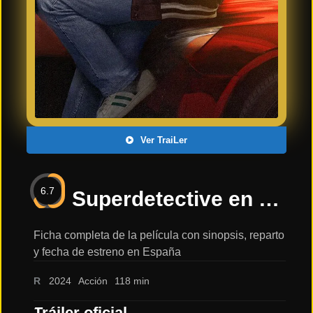
Últimos
Tráilers
en
Español
📺 VER
SERIES
Y
PLATAFORMAS
Ver TraiLer
Series
de TV y
6.7
Streaming
Superdetective en Hollywood: Axel F.: sinopsis, reparto y tráiler
Ficha completa de la película con sinopsis, reparto
y fecha de estreno en España
Plataformas
Streaming
R
2024
Acción
118 min
📅
Tráiler oficial