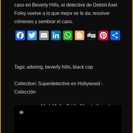
caso en Beverly Hills, el detective de Detroit Axel
Foley vuelve a lo que mejor se le da: resolver
Acción
crímenes y sembrar el caos.
Facebook
Twitter
Email
LinkedIn
WhatsApp
Blogger
Digg
Pinte
Co
Terror
Ciencia
Ficción
Tags:
adoring
,
beverly hills
,
black cop
Collection:
Superdetective en Hollywood -
🔥
TENDENCIAS
Colección
Mark Molloy
Eddie Murphy
Joseph
Películas
Gordon-Levitt
Taylour Paige
más
vistas
del mes