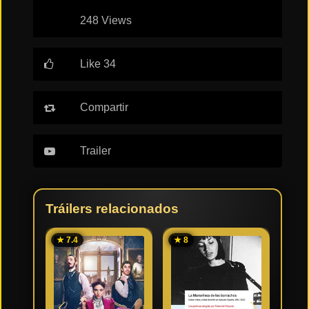
248 Views
Tendencias
de cine
Like 34
Top
tráilers
Compartir
del
momento
Trailer
Tráilers relacionados
★ 7.4
★ 8
★ 5