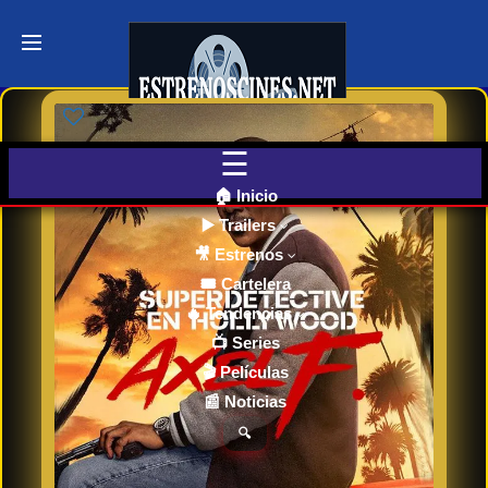
Últimos
Tráilers
de Cine
🎬 VER
AHORA
EN
CINES
🏠 Inicio
▶️ Trailers
🎥 Estrenos
Cartelera
de Cine
🎟️ Cartelera
Hoy
🔥 Tendencias
📺 Series
🎬 Películas
Próximos
📰 Noticias
Estrenos
en Cines
🔍