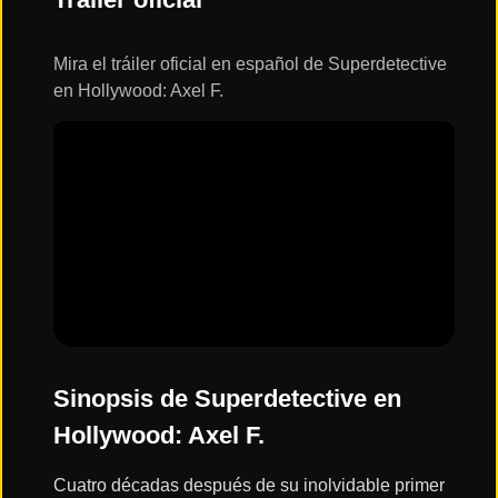
ESTRENOS
Y
CALENDARIO
Mira el tráiler oficial en español de Superdetective
en Hollywood: Axel F.
Estrenos
de Cine
2026
Series
2026
Estrenos
destacados
2025
Sinopsis de Superdetective en
Hollywood: Axel F.
⭐
GÉNEROS
Cuatro décadas después de su inolvidable primer