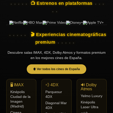
📺 Estrenos en plataformas
🎬 Experiencias cinematográficas
premium
Descubre salas IMAX, 4DX, Dolby Atmos y formatos premium
en los mejores cines de España.
🍿 Ver todos los cines de España
🖥️ IMAX
💨 4DX
🔊 Dolby
Atmos
Kinépolis
Parquesur
Yelmo Luxury
Ciudad de la
4DX
Imagen
Kinépolis
Diagonal Mar
(Madrid)
Laser Ultra
4DX
Cinesa