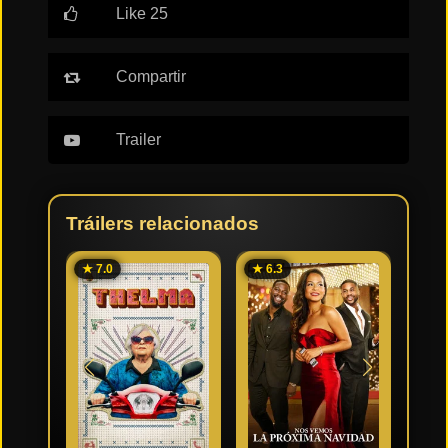
Like 25
Tendencias
de cine
Compartir
Top
Trailer
tráilers
del
momento
Tráilers relacionados
★ 7.0
★ 6.3
★ 7