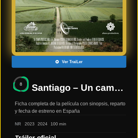
Últimos
Tráilers
en
Español
📺 VER
SERIES
Y
PLATAFORMAS
Ver TraiLer
Series
de TV y
8
Streaming
Santiago – Un camino espiritual | Trailer oficial | español 2024: sinopsis, reparto y tráiler
Ficha completa de la película con sinopsis, reparto
y fecha de estreno en España
Plataformas
Streaming
NR
2023
2024
100 min
📅
Tráiler oficial