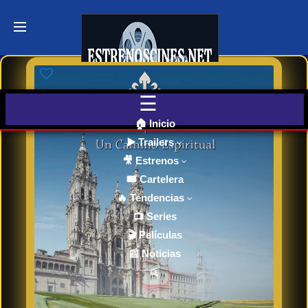
Últimos
Tráilers
de Cine
🎬 VER
AHORA
EN
CINES
🏠 Inicio
▶️ Trailers
🎥 Estrenos
Cartelera
de Cine
🎟️ Cartelera
Hoy
🔥 Tendencias
📺 Series
🎬 Películas
Próximos
📰 Noticias
Estrenos
en Cines
🔍