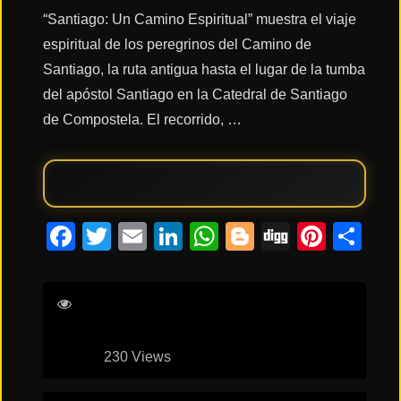
“Santiago: Un Camino Espiritual” muestra el viaje
espiritual de los peregrinos del Camino de
Acción
Santiago, la ruta antigua hasta el lugar de la tumba
del apóstol Santiago en la Catedral de Santiago
Terror
de Compostela. El recorrido, …
Ciencia
Ficción
Facebook
Twitter
Email
LinkedIn
WhatsApp
Blogger
Digg
Pinte
Co
🔥
TENDENCIAS
Películas
más
230 Views
vistas
del mes