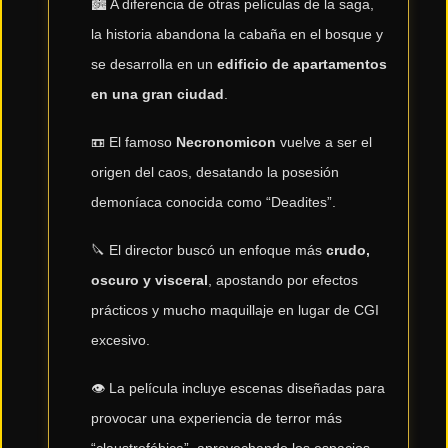
🏙️ A diferencia de otras películas de la saga,
la historia abandona la cabaña en el bosque y
Tendencias
de cine
se desarrolla en un
edificio de apartamentos
en una gran ciudad
.
Top
📼 El famoso
Necronomicon
vuelve a ser el
tráilers
del
origen del caos, desatando la posesión
momento
demoníaca conocida como “Deadites”.
🔪 El director buscó un enfoque más
crudo,
oscuro y visceral
, apostando por efectos
prácticos y mucho maquillaje en lugar de CGI
excesivo.
👁️ La película incluye escenas diseñadas para
provocar una experiencia de terror más
“claustrofóbica”, aprovechando los espacios