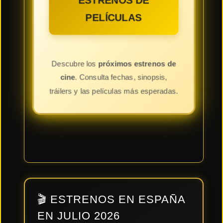
ESTRENOS DE
PELÍCULAS
Descubre los
próximos estrenos de
cine
. Consulta fechas, sinopsis,
tráilers y las películas más esperadas.
🎬 ESTRENOS EN ESPAÑA
EN JULIO 2026