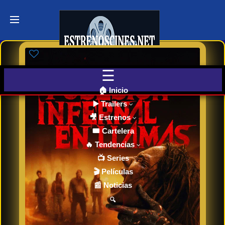
Últimos
Tráilers
de Cine
🎬 VER
AHORA
EN
CINES
🏠 Inicio
▶️ Trailers
🎥 Estrenos
Cartelera
de Cine
🎟️ Cartelera
Hoy
🔥 Tendencias
📺 Series
🎬 Películas
Próximos
📰 Noticias
Estrenos
en Cines
🔍