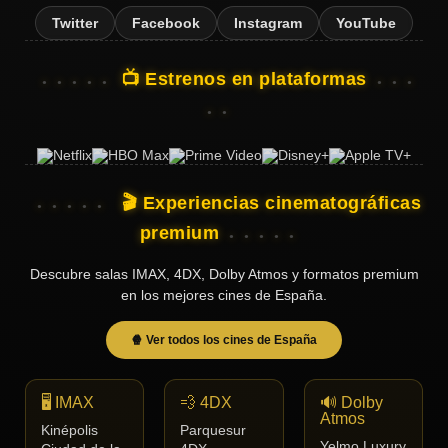
Twitter
Facebook
Instagram
YouTube
📺 Estrenos en plataformas
🎬 Experiencias cinematográficas
premium
Descubre salas IMAX, 4DX, Dolby Atmos y formatos premium
en los mejores cines de España.
🍿 Ver todos los cines de España
🖥️ IMAX
💨 4DX
🔊 Dolby
Atmos
Kinépolis
Parquesur
Yelmo Luxury