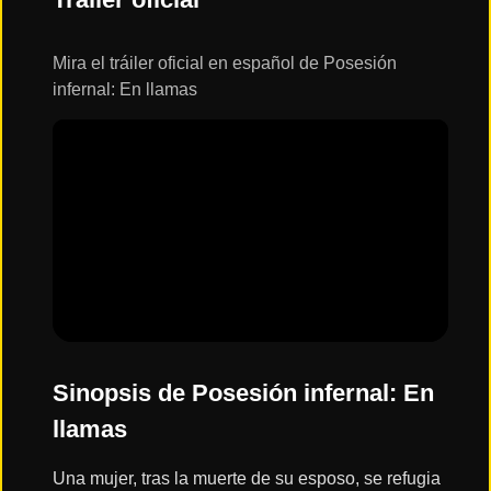
ESTRENOS
Y
CALENDARIO
Mira el tráiler oficial en español de Posesión
infernal: En llamas
Estrenos
de Cine
2026
Series
2026
Estrenos
destacados
2025
Sinopsis de Posesión infernal: En
llamas
⭐
GÉNEROS
Una mujer, tras la muerte de su esposo, se refugia