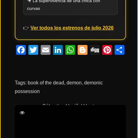
🎥 La supervivencia de una chica con
curvas
👉
Ver todos los estrenos de julio 2026
Facebook
Twitter
Email
LinkedIn
WhatsApp
Blogger
Digg
Pinte
Co
Tags:
book of the dead
,
demon
,
demonic
possession
Sébastien Vaniček
Hunter
Doohan
Souheila Yacoub
Tandi Wright