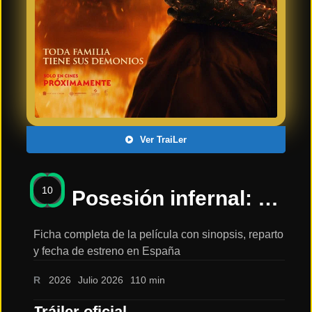
Últimos
Tráilers
en
Español
📺 VER
SERIES
Y
PLATAFORMAS
Ver TraiLer
Series
de TV y
10
Streaming
Posesión infernal: En llamas: sinopsis, reparto y tráiler
Ficha completa de la película con sinopsis, reparto
y fecha de estreno en España
Plataformas
Streaming
R
2026
Julio 2026
110 min
📅
Tráiler oficial