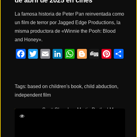
de abril de 2025 en cines
La famosa historia de Peter Pan reinventada como
Acción
un film de terror por Jagged Edge Productions, la
misma productora de «Winnie the Pooh: Blood
Terror
and Honey».
Facebook
Twitter
Email
LinkedIn
WhatsApp
Blogger
Digg
Pinte
Co
Ciencia
Ficción
Tags:
based on children's book
,
child abduction
,
🔥
TENDENCIAS
independent film
Scott Chambers
Martin Portlock
Megan
Películas
Plactio
Peter DeSouza-Feighoney
más
vistas
del mes