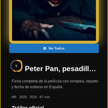
Últimos
Tráilers
en
Español
📺 VER
SERIES
Y
PLATAFORMAS
Ver TraiLer
Series
de TV y
6
Streaming
Peter Pan, pesadilla en Nunca Jamás | Trailer oficial | 4 de abril de 2025 en cines: sinopsis, reparto y tráiler
Ficha completa de la película con sinopsis, reparto
y fecha de estreno en España
Plataformas
Streaming
NR
2025
2025
87 min
📅
Tráiler oficial