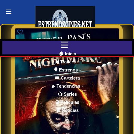
Últimos
Tráilers
de Cine
🎬 VER
AHORA
EN
CINES
🏠 Inicio
▶️ Trailers
🎥 Estrenos
Cartelera
de Cine
🎟️ Cartelera
Hoy
🔥 Tendencias
📺 Series
🎬 Películas
Próximos
📰 Noticias
Estrenos
en Cines
🔍