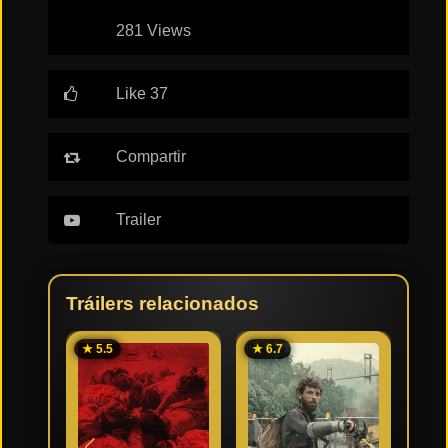
281 Views
Tendencias
de cine
Like 37
Top
tráilers
Compartir
del
momento
Trailer
Tráilers relacionados
★ 5.5
★ 6.7
★ 1