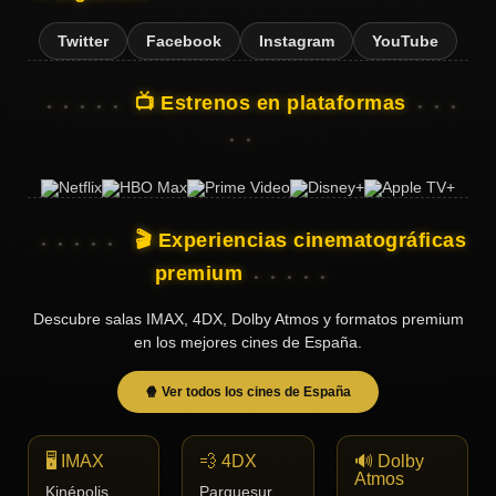
Twitter
Facebook
Instagram
YouTube
📺 Estrenos en plataformas
🎬 Experiencias cinematográficas
premium
Descubre salas IMAX, 4DX, Dolby Atmos y formatos premium
en los mejores cines de España.
🍿 Ver todos los cines de España
🖥️ IMAX
💨 4DX
🔊 Dolby
Atmos
Kinépolis
Parquesur