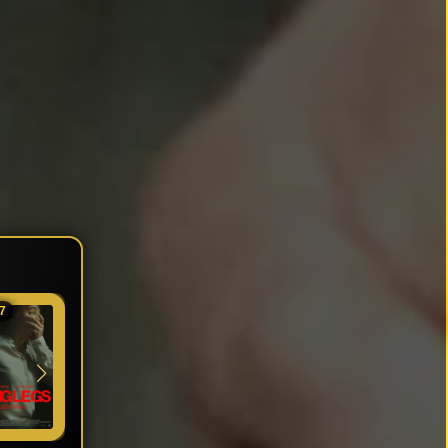
7
★ 7
★ 8.45
★ 8