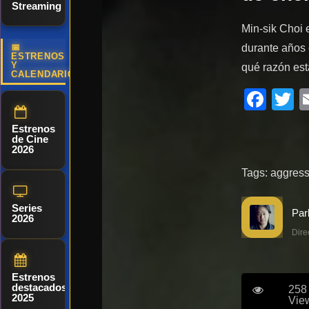
Streaming
Min-sik Choi 
durante años 
📅
ESTRENOS
Y
qué razón est
CALENDARIO
Fac
T
Estrenos
de Cine
2026
Tags:
aggress
Series
2026
Dire
Estrenos
destacados
258
2025
Vie