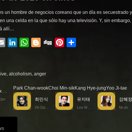
es un hombre de negocios coreano que un día es secuestrado y
en una celda en la que sólo hay una televisión. Y, sin embargo,
á allí…
ebook
witter
Email
LinkedIn
WhatsApp
Blogger
Digg
Pinterest
Compartir
ive
,
alcoholism
,
anger
Park Chan-wook
Choi Min-sik
Kang Hye-jung
Yoo Ji-tae
Park Chan-wook
최민식
유지태
강혜
ctor
Oh Dae-su
Lee Woo-jin
Mi-do
ws