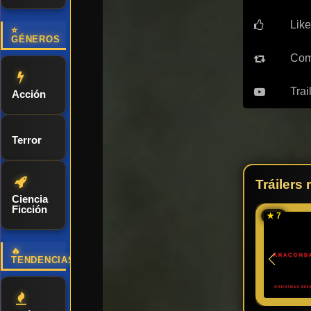
Like
⭐
GÉNEROS
Com
Trai
Acción
Terror
Tráilers
Ciencia
Ficción
★ 7
🔥
TENDENCIAS