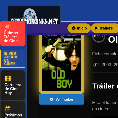
🏠 Inicio
▶️ Trailers
Últimos
8.257
Tráilers
de Cine
🎬 VER
Ficha complet
AHORA
EN
CINES
2003
2
R
Tráiler 
Cartelera
de Cine
Hoy
Ver TraiLer
Mira el tráile
en cines
Próximos