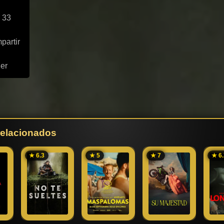
 33
partir
ler
 relacionados
★ 6.3
★ 5
★ 7
★ 6.