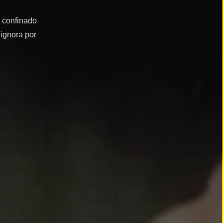
 confinado
 ignora por
정