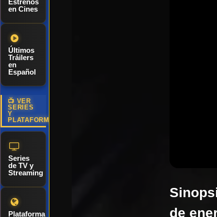
Estrenos
en Cines
Últimos
Tráilers
en
Español
📺 VER
SERIES
Y
PLATAFORMAS
Series
de TV y
Streaming
Sinopsi
de ene
Plataformas