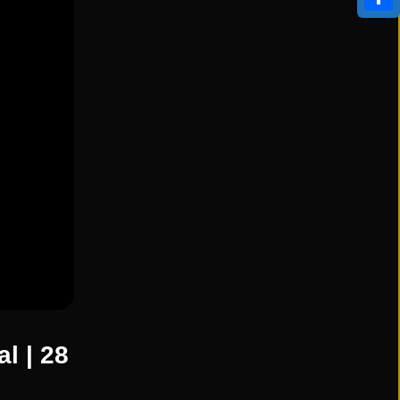
Compa
al | 28