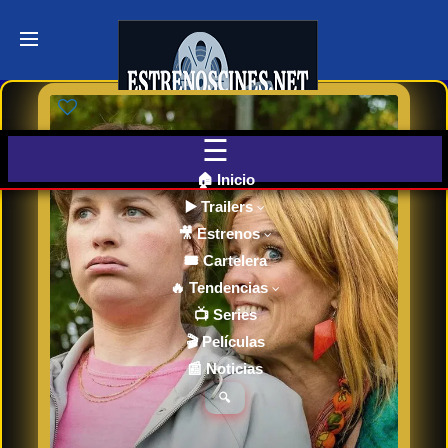
Últimos
Tráilers
de Cine
🎬 VER
AHORA
EN
CINES
🏠 Inicio
▶️ Trailers
🎥 Estrenos
Cartelera
de Cine
🎟️ Cartelera
Hoy
🔥 Tendencias
📺 Series
🎬 Películas
Próximos
📰 Noticias
Estrenos
en Cines
🔍