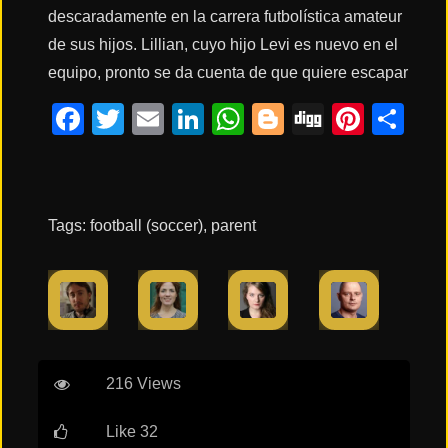
descaradamente en la carrera futbolística amateur
de sus hijos. Lillian, cuyo hijo Levi es nuevo en el
Acción
equipo, pronto se da cuenta de que quiere escapar
Facebook
Twitter
Email
LinkedIn
WhatsApp
Blogger
Digg
Pinte
Co
Terror
Ciencia
Ficción
Tags:
football (soccer)
,
parent
🔥
TENDENCIAS
Películas
216 Views
más
vistas
del mes
Like 32