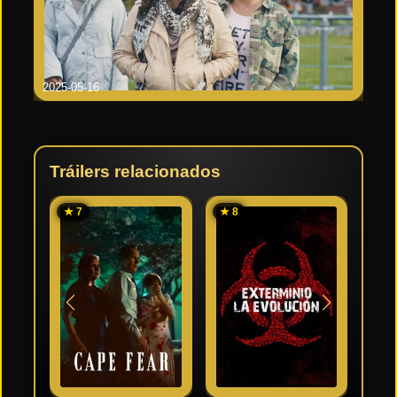
2025-05-16
Tráilers relacionados
★ 7
★ 8
★ 6