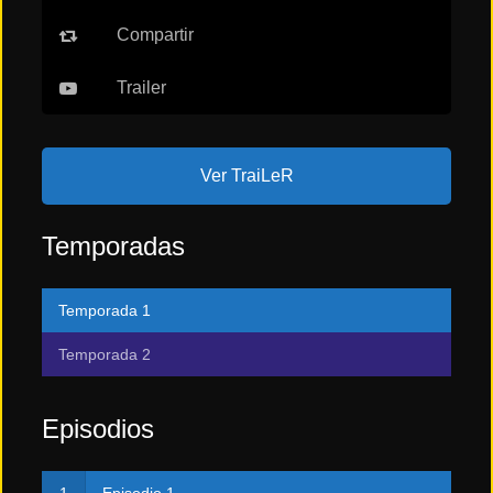
Compartir
Tendencias
de cine
Trailer
Top
tráilers
Ver TraiLeR
del
momento
Temporadas
Temporada 1
Temporada 2
Episodios
Episodio 1