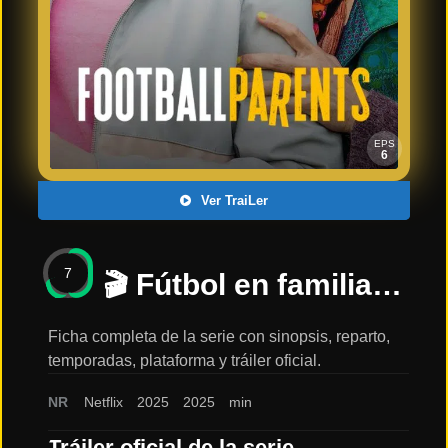
Últimos
Tráilers
en
Español
📺 VER
SERIES
EPS
Y
6
PLATAFORMAS
Ver TraiLer
Series
de TV y
7
Streaming
🎬 Fútbol en familia | Estreno en NETFLIX – TRAILER 🎬: sinopsis, reparto y tráiler
Ficha completa de la serie con sinopsis, reparto,
temporadas, plataforma y tráiler oficial.
Plataformas
Streaming
NR
Netflix
2025
2025
min
📅
Tráiler oficial de la serie