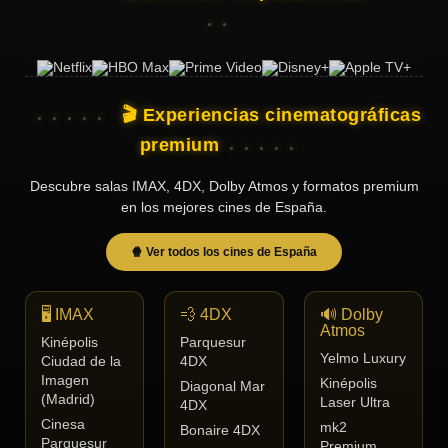
🎬 Experiencias cinematográficas
premium
Descubre salas IMAX, 4DX, Dolby Atmos y formatos premium
en los mejores cines de España.
🍿 Ver todos los cines de España
🖥️ IMAX
💨 4DX
🔊 Dolby
Atmos
Kinépolis
Parquesur
Yelmo Luxury
Ciudad de la
4DX
Imagen
Kinépolis
Diagonal Mar
(Madrid)
Laser Ultra
4DX
Cinesa
mk2
Bonaire 4DX
Parquesur
Premium