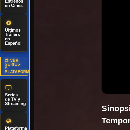
Estrenos
en Cines
Últimos
Tráilers
en
Español
📺 VER
SERIES
Y
PLATAFORMAS
Series
de TV y
Streaming
Sinopsi
Tempor
Plataformas