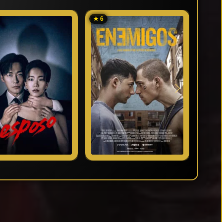
★ 6
★ 6