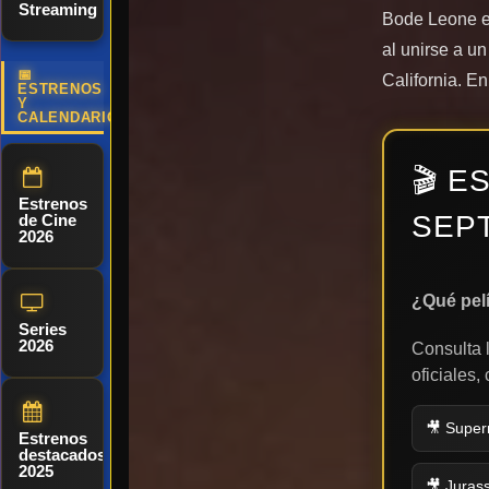
Streaming
Bode Leone e
al unirse a u
📅
California. E
ESTRENOS
Y
CALENDARIO
🎬 E
Estrenos
SEP
de Cine
2026
¿Qué pel
Series
2026
Consulta 
oficiales,
🎥 Super
Estrenos
destacados
2025
🎥 Jurass