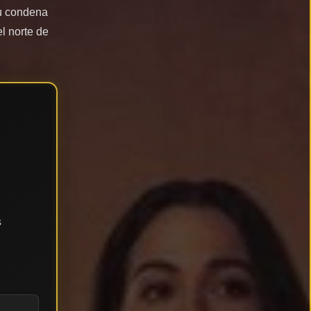
su condena
l norte de
s