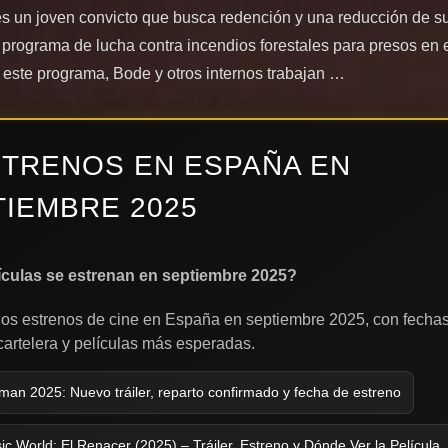
s un joven convicto que busca redención y una reducción de 
n programa de lucha contra incendios forestales para presos en e
n este programa, Bode y otros internos trabajan …
STRENOS EN ESPAÑA EN
TIEMBRE 2025
ículas se estrenan en septiembre 2025?
los estrenos de cine en España en septiembre 2025, con fecha
 cartelera y películas más esperadas.
man 2025: Nuevo tráiler, reparto confirmado y fecha de estreno
ic World: El Renacer (2025) – Tráiler, Estreno y Dónde Ver la Película