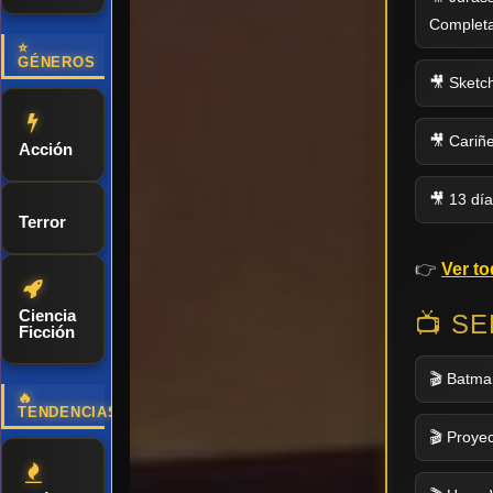
Complet
⭐
GÉNEROS
🎥 Sketc
🎥 Cariñ
Acción
🎥 13 dí
Terror
👉
Ver t
Ciencia
📺 S
Ficción
🎬 Batma
🔥
TENDENCIAS
🎬 Proyec