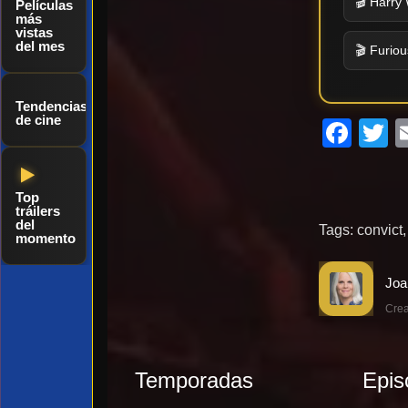
🎬 Harry 
Películas
más
vistas
del mes
🎬 Furiou
Tendencias
de cine
Fac
T
Top
tráilers
del
Tags:
convict
momento
Crea
Temporadas
Epis