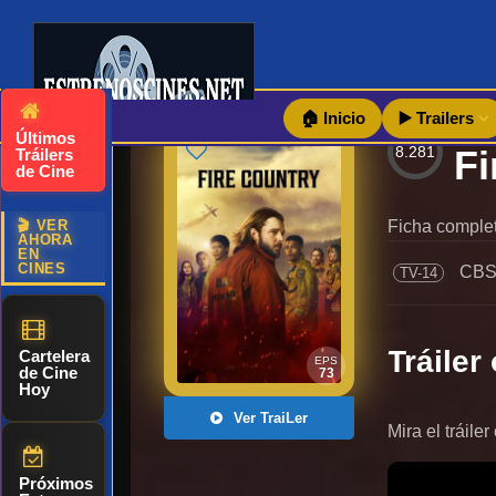
🏠 Inicio
▶️ Trailers
Últimos
8.281
Tráilers
de Cine
🎬 VER
Ficha completa
AHORA
EN
CINES
CB
TV-14
Tráiler 
Cartelera
EPS
de Cine
73
Hoy
Ver TraiLer
Mira el tráile
Próximos