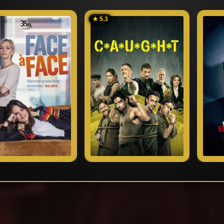
Dos lineas rosas
★ 5.3
Tú conoces mejor a tu dragón
Una feria para recordar
Promesas falsas
Mi tipo de líder
Un grito de ayuda
Fuera de los carriles
Cuida tu paso
Al final de mi cuerda
Petardeo
Sé que parece imposible