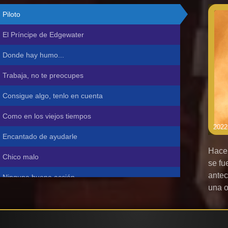
Piloto
El Príncipe de Edgewater
Donde hay humo...
Trabaja, no te preocupes
Consigue algo, tenlo en cuenta
Como en los viejos tiempos
2022
Encantado de ayudarle
Hace 
Chico malo
se fu
antec
Ninguna buena acción
una o
Ten esperanzas
Mamá osa