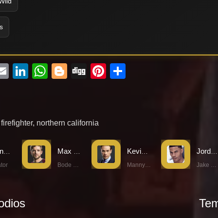
Wild
s
ebook
witter
Email
LinkedIn
WhatsApp
Blogger
Digg
Pinterest
Compartir
,
firefighter
,
northern california
Joan Rater
Max Thieriot
Kevin Alejandro
Jordan Calloway
tor
Bode Leone
Manny Perez
Jake Crawford
odios
Tem