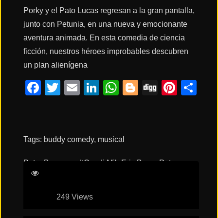
Porky y el Pato Lucas regresan a la gran pantalla,
junto con Petunia, en una nueva y emocionante
Acción
aventura animada. En esta comedia de ciencia
ficción, nuestros héroes improbables descubren
Terror
un plan alienígena
Facebook
Twitter
Email
LinkedIn
WhatsApp
Blogger
Digg
Pinte
Co
Ciencia
Ficción
🔥
Tags:
buddy comedy
,
musical
TENDENCIAS
Peter Browngardt
Candi Milo
Eric Bauza
Peter
MacNicol
Películas
más
vistas
249 Views
del mes