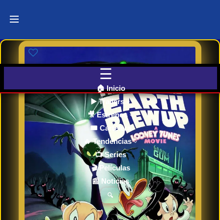
Últimos
Tráilers
de Cine
🎬 VER
AHORA
EN
CINES
🏠 Inicio
▶️ Trailers
🎥 Estrenos
Cartelera
de Cine
🎟️ Cartelera
Hoy
🔥 Tendencias
📺 Series
🎬 Películas
Próximos
📰 Noticias
Estrenos
en Cines
🔍