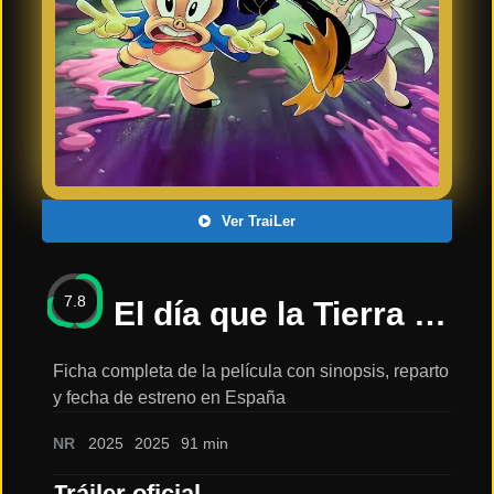
Últimos
Tráilers
en
Español
📺 VER
SERIES
Y
PLATAFORMAS
Ver TraiLer
Series
de TV y
7.8
Streaming
El día que la Tierra explotó: Una película de los Looney Tunes: sinopsis, reparto y tráiler
Ficha completa de la película con sinopsis, reparto
y fecha de estreno en España
Plataformas
Streaming
NR
2025
2025
91 min
📅
Tráiler oficial