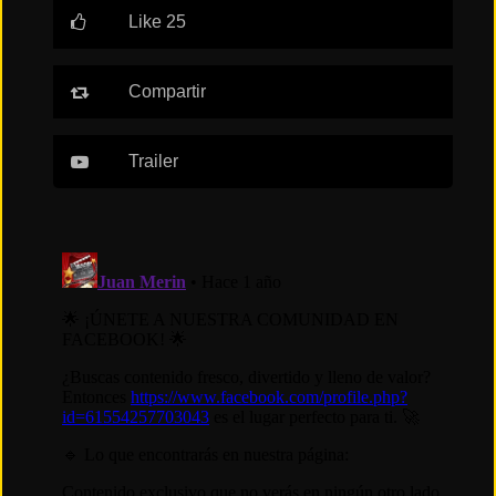
Like 25
Tendencias
de cine
Compartir
Top
Trailer
tráilers
del
momento