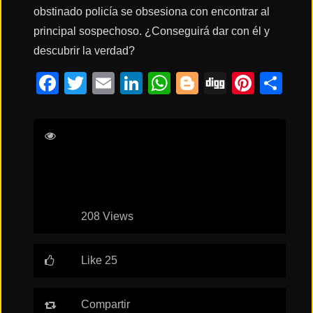
obstinado policía se obsesiona con encontrar al
principal sospechoso. ¿Conseguirá dar con él y
Acción
descubrir la verdad?
Facebook
Twitter
Email
LinkedIn
WhatsApp
Blogger
Digg
Pinte
Co
Terror
Neeraj Pandey
Avinash Tiwary
Jimmy
Ciencia
Shergill
Tamannaah Bhatia
Ficción
🔥
TENDENCIAS
208 Views
Like 25
Películas
más
vistas
del mes
Compartir