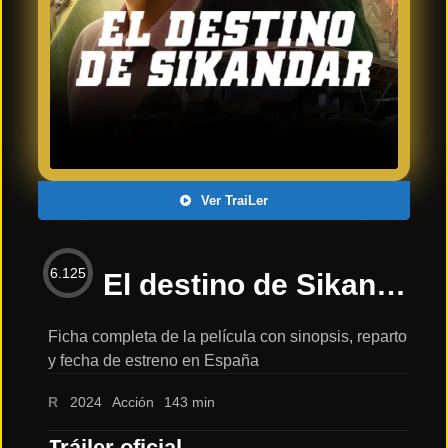
Últimos
Tráilers
en
Español
📺 VER
SERIES
Y
PLATAFORMAS
Ver TraiLer
Series
de TV y
6.125
Streaming
El destino de Sikandar | Trailer oficial | español 2024: sinopsis, reparto y tráiler
Ficha completa de la película con sinopsis, reparto
y fecha de estreno en España
Plataformas
Streaming
R
2024
Acción
143 min
📅
Tráiler oficial