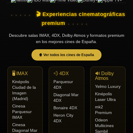
🎬 Experiencias cinematográficas
premium
Descubre salas IMAX, 4DX, Dolby Atmos y formatos premium
en los mejores cines de España.
🍿 Ver todos los cines de España
🖥️ IMAX
💨 4DX
🔊 Dolby
Atmos
Kinépolis
Parquesur
Yelmo Luxury
Ciudad de la
4DX
Imagen
Kinépolis
Diagonal Mar
(Madrid)
Laser Ultra
4DX
Cinesa
mk2
Bonaire 4DX
Parquesur
Premium
Heron City
IMAX
Odeon
4DX
Cinesa
Multicines
Diagonal Mar
Sambil