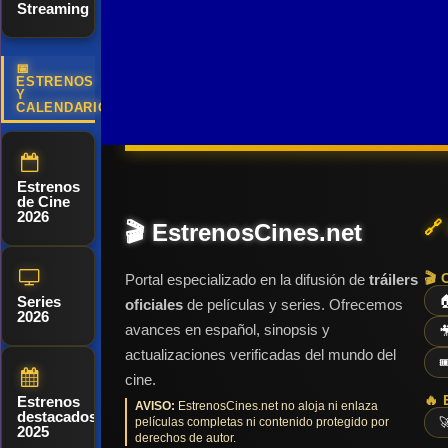
Streaming
pondrán a
su poder,
videojuegos
prueba sus
comienzan a
de terror. La
límites frente
utilizarlo para
📅
historia se
ESTRENOS
Y
a uno de los
desatar el
centra en la
CALENDARIO
enemigos
caos,
aparentemente
más
obligándola a
pacífica
poderosos
enfrentarse a
Estrenos
ciudad de
de Cine
de su vida.
una
Silent Hill,
2026
🔗
🎬 EstrenosCines.net
amenaza
sobrenatural
🎬 
Portal especializado en la difusión de
tráilers
que rompe
Series

oficiales
de películas y series. Ofrecemos
las barreras
2026
avances en español, sinopsis y

entre la vida
actualizaciones verificadas del mundo del

y la muerte.
cine.
🔥 
Estrenos
AVISO:
EstrenosCines.net no aloja ni enlaza
destacados
películas completas ni contenido protegido por

2025
derechos de autor.