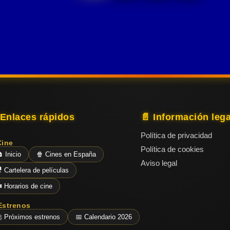
volcánica.
tono
aplicar sus
investigador.
Una
nostálgico y
conocimientos
emocionante
emotivo al
médicos. En
aventura
conjunto.
la capital
llena de
inglesa,
acción,
trabajo en
equipo y
 Enlaces rápidos
📄 Información lega
diversión
para toda la
Política de privacidad
Cine
familia.
Política de cookies
 Inicio
🍿 Cines en España
Aviso legal
 Cartelera de películas
️ Horarios de cine
Estrenos
 Próximos estrenos
📅 Calendario 2026