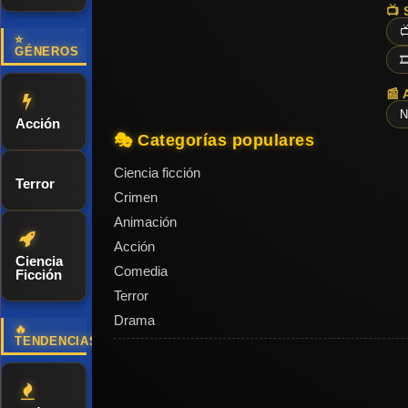
📺 

⭐
GÉNEROS

📰 
N
Acción
🎭 Categorías populares
Ciencia ficción
Terror
Crimen
Animación
Acción
Ciencia
Comedia
Ficción
Terror
Drama
🔥
TENDENCIAS