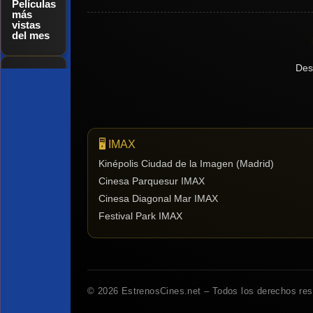
Películas
más
vistas
del mes
Des
Tendencias
de cine
🖥️ IMAX
Top
tráilers
Kinépolis Ciudad de la Imagen (Madrid)
del
Cinesa Parquesur IMAX
momento
Cinesa Diagonal Mar IMAX
Festival Park IMAX
© 2026 EstrenosCines.net – Todos los derechos re