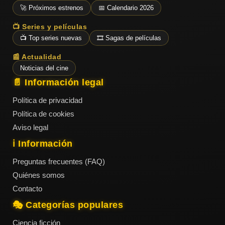
ESTRENOS
Y
🚀 Próximos estrenos
📅 Calendario 2026
CALENDARIO
📺 Series y películas
📺 Top series nuevas
🎞️ Sagas de películas
Estrenos
📰 Actualidad
de Cine
2026
Noticias del cine
📄 Información legal
Política de privacidad
Series
Política de cookies
2026
Aviso legal
ℹ️ Información
Estrenos
Preguntas frecuentes (FAQ)
destacados
Quiénes somos
2025
Contacto
🎭 Categorías populares
⭐
GÉNEROS
Ciencia ficción