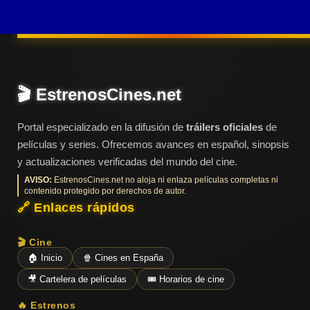
para escapar de la
Últimos
Tráilers
policía,
en
Español
📺 VER
🎬 EstrenosCines.net
SERIES
Y
PLATAFORMAS
Portal especializado en la difusión de
tráilers oficiales
de
películas y series. Ofrecemos avances en español, sinopsis
y actualizaciones verificadas del mundo del cine.
Series
de TV y
AVISO:
EstrenosCines.net no aloja ni enlaza películas completas ni
Streaming
contenido protegido por derechos de autor.
🔗 Enlaces rápidos
🎬 Cine
Plataformas
🏠 Inicio
🍿 Cines en España
Streaming
🎥 Cartelera de películas
🎟️ Horarios de cine
📅
🔥 Estrenos