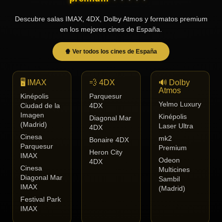
Tendencias
Descubre salas IMAX, 4DX, Dolby Atmos y formatos premium
de cine
en los mejores cines de España.
🍿 Ver todos los cines de España
Top
tráilers
del
🖥️ IMAX
💨 4DX
🔊 Dolby
momento
Atmos
Kinépolis
Parquesur
Yelmo Luxury
Ciudad de la
4DX
Imagen
Kinépolis
Diagonal Mar
(Madrid)
Laser Ultra
4DX
Cinesa
mk2
Bonaire 4DX
Parquesur
Premium
Heron City
IMAX
Odeon
4DX
Cinesa
Multicines
Diagonal Mar
Sambil
IMAX
(Madrid)
Festival Park
IMAX