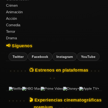
Crimen
Animación
Acción
Acción
Comedia
Terror
Terror
Drama
📢 Síguenos
Ciencia
Ficción
Twitter
Facebook
Instagram
YouTube
🔥
📺 Estrenos en plataformas
TENDENCIAS
Películas
más
vistas
🎬 Experiencias cinematográficas
del mes
premium