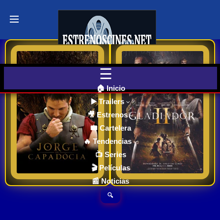
Últimos
Tráilers
de Cine
San Jorge: curiosidades y reparto
Gladiator 2 | Trailer oficial español | 2024 estrenos – cines
🎬 VER
AHORA
EN
CINES
Una familia enfrenta un
Años después de
🏠 Inicio
desafío inesperado
presenciar la muerte
▶️ Trailers
cuando su hija Marielle
del admirado héroe
🎥 Estrenos
Cartelera
(Laeni Geiseler)
Máximo a manos de
de Cine
🎟️ Cartelera
Hoy
desarrolla de repente
su tío, Lucio se ve
🔥 Tendencias
6.9
6.8
20226
2024
habilidades
forzado a entrar en el
📺 Series
telepáticas. La
Coliseo tras ser testigo
Ver TraiLer
Ver TraiLer
🎬 Películas
Próximos
pequeña puede
de la conquista de su
📰 Noticias
Estrenos
escuchar
hogar por parte de los
en Cines
🔍
pensamientos y ver lo
tiránicos emperadores
que hacen sus padres,
que dirigen Roma con