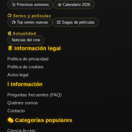
ESTRENOS
Y
🚀 Próximos estrenos
📅 Calendario 2026
CALENDARIO
📺 Series y películas
📺 Top series nuevas
🎞️ Sagas de películas
Estrenos
📰 Actualidad
de Cine
2026
Noticias del cine
📄 Información legal
Política de privacidad
Series
Política de cookies
2026
Aviso legal
ℹ️ Información
Estrenos
Preguntas frecuentes (FAQ)
destacados
Quiénes somos
2025
Contacto
🎭 Categorías populares
⭐
GÉNEROS
Ciencia ficción