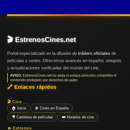
puño de hierro. Con un
Últimos
Tráilers
corazón desbordante
en
Español
de furia y el futuro del
imperio en juego, Lucio
debe rememorar su
📺 VER
🎬 EstrenosCines.net
SERIES
pasado en busca de la
Y
PLATAFORMAS
fuerza y el honor que
Portal especializado en la difusión de
tráilers oficiales
de
devuelvan al pueblo la
películas y series. Ofrecemos avances en español, sinopsis
gloria perdida de
y actualizaciones verificadas del mundo del cine.
Series
Roma.
de TV y
AVISO:
EstrenosCines.net no aloja ni enlaza películas completas ni
Streaming
contenido protegido por derechos de autor.
🔗 Enlaces rápidos
🎬 Cine
Plataformas
🏠 Inicio
🍿 Cines en España
Streaming
🎥 Cartelera de películas
🎟️ Horarios de cine
📅
🔥 Estrenos