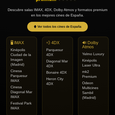
Tendencias
Descubre salas IMAX, 4DX, Dolby Atmos y formatos premium
de cine
en los mejores cines de España.
🍿 Ver todos los cines de España
Top
tráilers
del
🖥️ IMAX
💨 4DX
🔊 Dolby
momento
Atmos
Kinépolis
Parquesur
Yelmo Luxury
Ciudad de la
4DX
Imagen
Kinépolis
Diagonal Mar
(Madrid)
Laser Ultra
4DX
Cinesa
mk2
Bonaire 4DX
Parquesur
Premium
Heron City
IMAX
Odeon
4DX
Cinesa
Multicines
Diagonal Mar
Sambil
IMAX
(Madrid)
Festival Park
IMAX