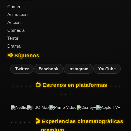
Crimen
Animación
Acción
Acción
Comedia
Terror
Terror
Drama
📢 Síguenos
Ciencia
Ficción
Twitter
Facebook
Instagram
YouTube
🔥
📺 Estrenos en plataformas
TENDENCIAS
Películas
más
vistas
🎬 Experiencias cinematográficas
del mes
premium