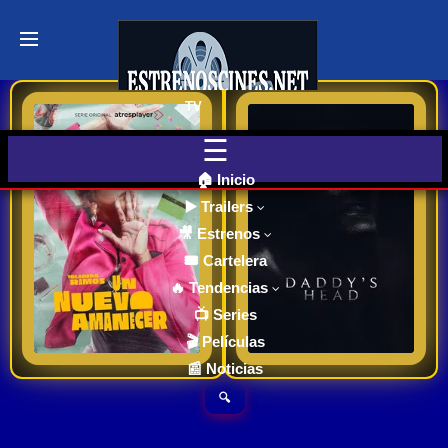
Últimos
Tráilers
de Cine
TV
Un Nuevo Amanecer | Trailer oficial 2024 | Serie Atresplayer |
Daddy’s Head | Trailer teaser oficial | español 2024 |
🎬 VER
AHORA
EN
CINES
Candela, reconocida
🏠 Inicio
actriz y humorista, se
▶️ Trailers
ha convertido en una
🎥 Estrenos
Cartelera
adicta. No sabe muy
de Cine
🎟️ Cartelera
Hoy
bien cómo (o eso dice
🔥 Tendencias
6.8
5.9
2024
2024
ella), pero esas dosis
📺 Series
de alcohol y drogas a
Ver TraiLer
Ver TraiLer
🎬 Películas
Próximos
las que no daba
📰 Noticias
Estrenos
demasiada
en Cines
🔍
importancia se han
acabado