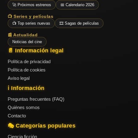
ESTRENOS
Y
🚀 Próximos estrenos
📅 Calendario 2026
CALENDARIO
📺 Series y películas
📺 Top series nuevas
🎞️ Sagas de películas
Estrenos
📰 Actualidad
de Cine
2026
Noticias del cine
📄 Información legal
Política de privacidad
Series
Política de cookies
2026
Aviso legal
ℹ️ Información
Estrenos
Preguntas frecuentes (FAQ)
destacados
Quiénes somos
2025
Contacto
🎭 Categorías populares
⭐
GÉNEROS
Ciencia ficción