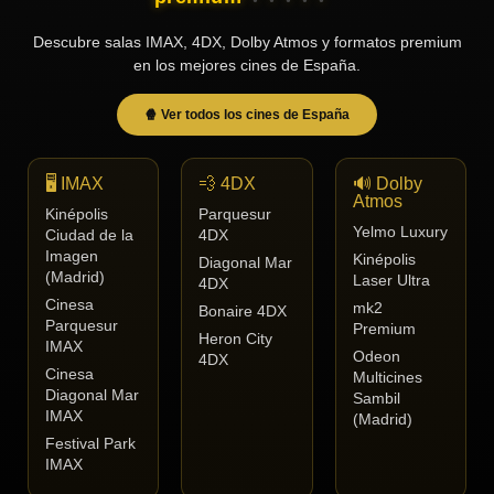
Tendencias
Descubre salas IMAX, 4DX, Dolby Atmos y formatos premium
de cine
en los mejores cines de España.
🍿 Ver todos los cines de España
Top
tráilers
del
🖥️ IMAX
💨 4DX
🔊 Dolby
momento
Atmos
Kinépolis
Parquesur
Yelmo Luxury
Ciudad de la
4DX
Imagen
Kinépolis
Diagonal Mar
(Madrid)
Laser Ultra
4DX
Cinesa
mk2
Bonaire 4DX
Parquesur
Premium
Heron City
IMAX
Odeon
4DX
Cinesa
Multicines
Diagonal Mar
Sambil
IMAX
(Madrid)
Festival Park
IMAX