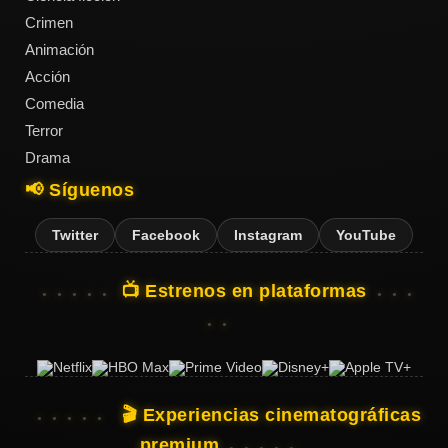
Crimen
Animación
Acción
Acción
Comedia
Terror
Terror
Drama
📢 Síguenos
Ciencia
Ficción
Twitter
Facebook
Instagram
YouTube
🔥
📺 Estrenos en plataformas
TENDENCIAS
Películas
más
vistas
🎬 Experiencias cinematográficas
del mes
premium