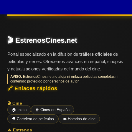
desmadrando.
Últimos
Tráilers
“Tranquilos, yo
en
Español
controlo” eran las
palabras que
últimamente más
📺 VER
🎬 EstrenosCines.net
SERIES
repetía en su círculo
Y
PLATAFORMAS
personal y laboral,
Portal especializado en la difusión de
tráilers oficiales
de
pero no controla nada
películas y series. Ofrecemos avances en español, sinopsis
de nada. Ni su vida
y actualizaciones verificadas del mundo del cine.
Series
personal (separada y
de TV y
AVISO:
EstrenosCines.net no aloja ni enlaza películas completas ni
Streaming
contenido protegido por derechos de autor.
con una hija que pasa
🔗 Enlaces rápidos
más tiempo con su
padre y su abuela que
🎬 Cine
Plataformas
con ella), ni
🏠 Inicio
🍿 Cines en España
Streaming
profesional, que cada
🎥 Cartelera de películas
🎟️ Horarios de cine
vez es más ...
📅
🔥 Estrenos