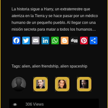
La historia sigue a Harry, un extraterrestre que
Acción
aterriza en la Tierra y se hace pasar por un médico
humano de un pequeño pueblo. Al llegar con una
misión secreta para matar a todos los humanos…
Terror
Facebook
Twitter
Email
LinkedIn
WhatsApp
Blogger
Digg
Pinte
Co
Ciencia
Ficción
Tags:
alien
,
alien friendship
,
alien spaceship
🔥
TENDENCIAS
Películas
más
vistas
del mes
306 Views