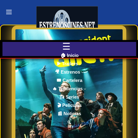
Últimos
Tráilers
de Cine
🎬 VER
AHORA
EN
CINES
🏠 Inicio
▶️ Trailers
🎥 Estrenos
Cartelera
de Cine
🎟️ Cartelera
Hoy
🔥 Tendencias
📺 Series
🎬 Películas
Próximos
📰 Noticias
Estrenos
en Cines
🔍