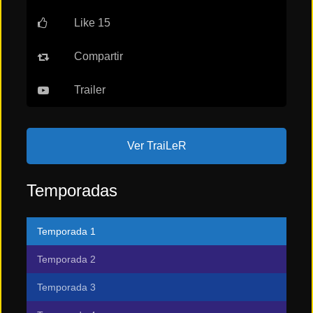
Like 15
Tendencias
de cine
Compartir
Trailer
Top
tráilers
del
momento
Ver TraiLeR
Temporadas
Temporada 1
Temporada 2
Temporada 3