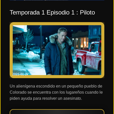
Bienvenidos Extraterrestres
Héroes de la paciencia
Temporada 1 Episodio 1 : Piloto
2021-01-27
Un alienígena escondido en un pequeño pueblo de
Colorado se encuentra con los lugareños cuando le
piden ayuda para resolver un asesinato.