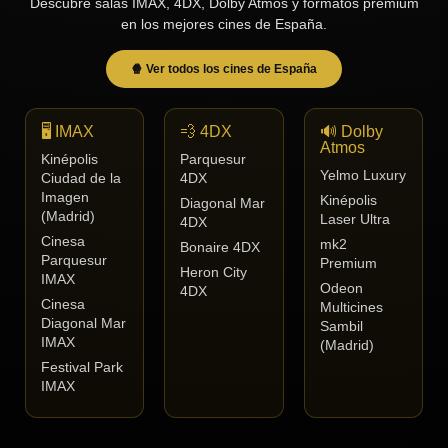
Descubre salas IMAX, 4DX, Dolby Atmos y formatos premium
en los mejores cines de España.
🍿 Ver todos los cines de España
🖥️ IMAX
💨 4DX
🔊 Dolby
Atmos
Kinépolis
Parquesur
Yelmo Luxury
Ciudad de la
4DX
Imagen
Kinépolis
Diagonal Mar
(Madrid)
Laser Ultra
4DX
Cinesa
mk2
Bonaire 4DX
Parquesur
Premium
Heron City
IMAX
Odeon
4DX
Cinesa
Multicines
Diagonal Mar
Sambil
IMAX
(Madrid)
Festival Park
IMAX