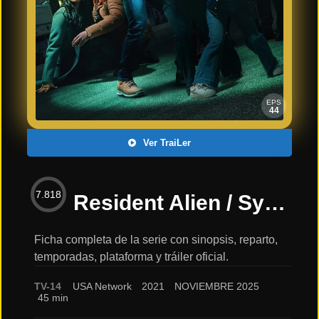
Últimos
Tráilers
en
Español
📺 VER
SERIES
EPS
Y
44
PLATAFORMAS
Ver TraiLer
Series
de TV y
7.818
Streaming
Resident Alien / Syfy / Temporada 4 y última – NOVIEMBRE 2025: sinopsis, reparto y tráiler
Ficha completa de la serie con sinopsis, reparto,
temporadas, plataforma y tráiler oficial.
Plataformas
Streaming
TV-14
USA Network
2021
NOVIEMBRE 2025
45 min
📅