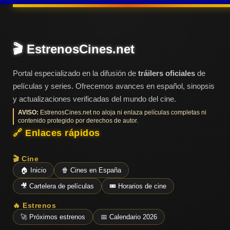
Tendencias
de cine
🎬 EstrenosCines.net
Top
Portal especializado en la difusión de
tráilers oficiales
de
tráilers
del
películas y series. Ofrecemos avances en español, sinopsis
momento
y actualizaciones verificadas del mundo del cine.
AVISO:
EstrenosCines.net no aloja ni enlaza películas completas ni
contenido protegido por derechos de autor.
🔗 Enlaces rápidos
🎬 Cine
🏠 Inicio
🍿 Cines en España
🎥 Cartelera de películas
🎟️ Horarios de cine
🔥 Estrenos
🚀 Próximos estrenos
📅 Calendario 2026