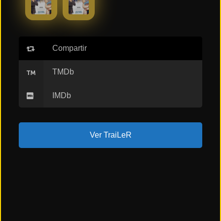
ESTRENOS
Y
CALENDARIO
Compartir
Estrenos
de Cine
2026
TMDb
IMDb
Series
2026
Ver TraiLeR
Estrenos
destacados
2025
⭐
GÉNEROS