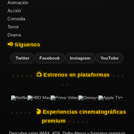
Animación
Acción
Comedia
Terror
Drama
📢 Síguenos
Twitter
Facebook
Instagram
YouTube
📺 Estrenos en plataformas
🎬 Experiencias cinematográficas
premium
Descubre salas IMAX, 4DX, Dolby Atmos y formatos premium