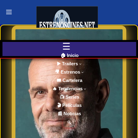
Últimos
Tráilers
de Cine
🎬 VER
AHORA
EN
CINES
🏠 Inicio
▶️ Trailers
🎥 Estrenos
Cartelera
de Cine
🎟️ Cartelera
Hoy
🔥 Tendencias
📺 Series
🎬 Películas
Próximos
📰 Noticias
Estrenos
en Cines
🔍