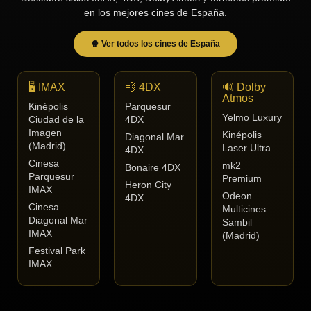
en los mejores cines de España.
🍿 Ver todos los cines de España
🖥️ IMAX
💨 4DX
🔊 Dolby
Atmos
Kinépolis
Parquesur
Yelmo Luxury
Ciudad de la
4DX
Imagen
Kinépolis
Diagonal Mar
(Madrid)
Laser Ultra
4DX
Cinesa
mk2
Bonaire 4DX
Parquesur
Premium
Heron City
IMAX
Odeon
4DX
Cinesa
Multicines
Diagonal Mar
Sambil
IMAX
(Madrid)
Festival Park
IMAX