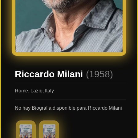
Últimos
Tráilers
en
Español
📺 VER
SERIES
Y
PLATAFORMAS
Riccardo Milani
(1958)
Series
de TV y
Streaming
Rome, Lazio, Italy
No hay Biografia disponible para Riccardo Milani
Plataformas
Streaming
📅