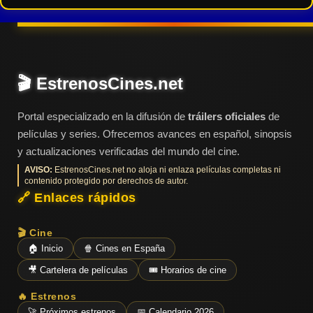
Tendencias
de cine
🎬 EstrenosCines.net
Top
tráilers
del
Portal especializado en la difusión de
tráilers oficiales
de
momento
películas y series. Ofrecemos avances en español, sinopsis
y actualizaciones verificadas del mundo del cine.
AVISO:
EstrenosCines.net no aloja ni enlaza películas completas ni
contenido protegido por derechos de autor.
🔗 Enlaces rápidos
🎬 Cine
🏠 Inicio
🍿 Cines en España
🎥 Cartelera de películas
🎟️ Horarios de cine
🔥 Estrenos
🚀 Próximos estrenos
📅 Calendario 2026