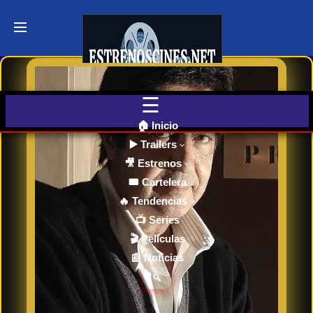
Últimos
Tráilers
de Cine
🎬 VER
AHORA
EN
CINES
🏠 Inicio
▶️ Trailers
🎥 Estrenos
Cartelera
de Cine
🎟️ Cartelera
Hoy
🔥 Tendencias
📺 Series
🎬 Películas
Próximos
📰 Noticias
Estrenos
en Cines
🔍