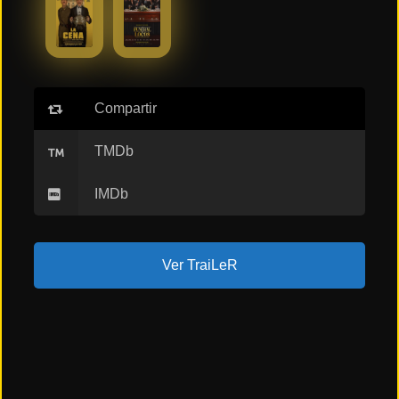
ESTRENOS
Y
CALENDARIO
Estrenos
de Cine
Compartir
2026
TMDb
IMDb
Series
2026
Ver TraiLeR
Estrenos
destacados
2025
⭐
GÉNEROS