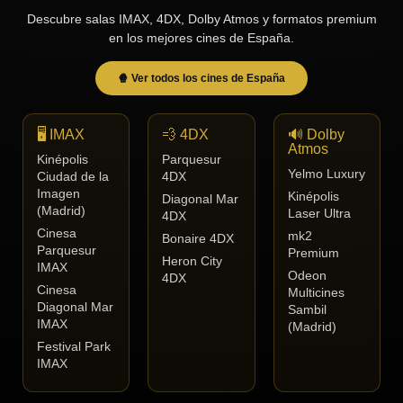
Descubre salas IMAX, 4DX, Dolby Atmos y formatos premium
en los mejores cines de España.
🍿 Ver todos los cines de España
🖥️ IMAX
💨 4DX
🔊 Dolby
Atmos
Kinépolis
Parquesur
Yelmo Luxury
Ciudad de la
4DX
Imagen
Kinépolis
Diagonal Mar
(Madrid)
Laser Ultra
4DX
Cinesa
mk2
Bonaire 4DX
Parquesur
Premium
Heron City
IMAX
Odeon
4DX
Cinesa
Multicines
Diagonal Mar
Sambil
IMAX
(Madrid)
Festival Park
IMAX