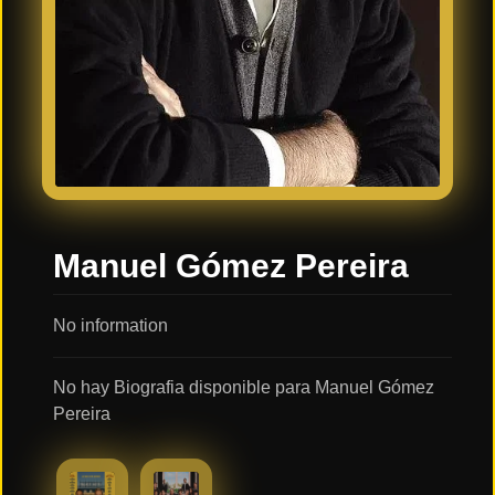
Últimos
Tráilers
en
Español
📺 VER
SERIES
Y
PLATAFORMAS
Manuel Gómez Pereira
Series
de TV y
Streaming
No information
No hay Biografia disponible para Manuel Gómez
Plataformas
Pereira
Streaming
📅