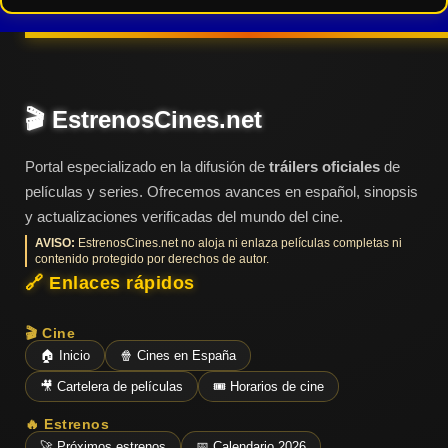
Tendencias
de cine
🎬 EstrenosCines.net
Top
tráilers
del
Portal especializado en la difusión de
tráilers oficiales
de
momento
películas y series. Ofrecemos avances en español, sinopsis
y actualizaciones verificadas del mundo del cine.
AVISO:
EstrenosCines.net no aloja ni enlaza películas completas ni
contenido protegido por derechos de autor.
🔗 Enlaces rápidos
🎬 Cine
🏠 Inicio
🍿 Cines en España
🎥 Cartelera de películas
🎟️ Horarios de cine
🔥 Estrenos
🚀 Próximos estrenos
📅 Calendario 2026