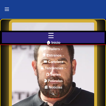
Últimos
Tráilers
de Cine
🎬 VER
AHORA
EN
CINES
🏠 Inicio
▶️ Trailers
🎥 Estrenos
Cartelera
de Cine
🎟️ Cartelera
Hoy
🔥 Tendencias
📺 Series
🎬 Películas
Próximos
📰 Noticias
Estrenos
en Cines
🔍