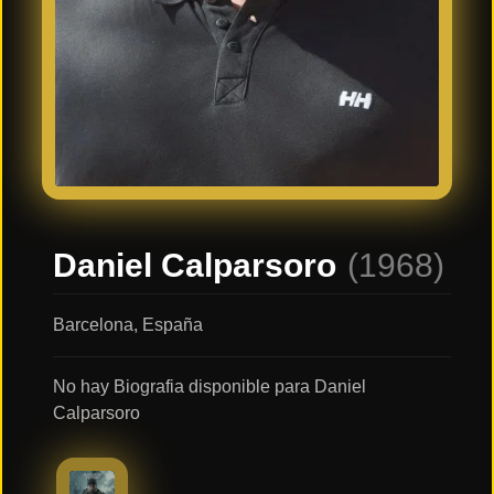
Últimos
Tráilers
en
Español
📺 VER
SERIES
Y
PLATAFORMAS
Daniel Calparsoro
(1968)
Series
de TV y
Streaming
Barcelona, España
No hay Biografia disponible para Daniel
Plataformas
Calparsoro
Streaming
📅