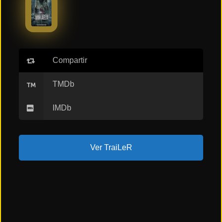
ESTRENOS
Y
CALENDARIO
Estrenos
de Cine
Compartir
2026
TMDb
IMDb
Series
2026
Ver TraiLeR
Estrenos
destacados
2025
⭐
GÉNEROS