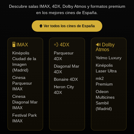
Descubre salas IMAX, 4DX, Dolby Atmos y formatos premium
en los mejores cines de España.
🍿 Ver todos los cines de España
🖥️ IMAX
💨 4DX
🔊 Dolby
Atmos
Kinépolis
Parquesur
Yelmo Luxury
Ciudad de la
4DX
Imagen
Kinépolis
Diagonal Mar
(Madrid)
Laser Ultra
4DX
Cinesa
mk2
Bonaire 4DX
Parquesur
Premium
Heron City
IMAX
Odeon
4DX
Cinesa
Multicines
Diagonal Mar
Sambil
IMAX
(Madrid)
Festival Park
IMAX