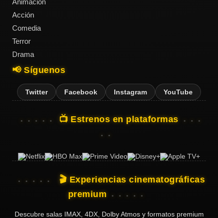
Animación
Acción
Comedia
Terror
Drama
📢 Síguenos
Twitter
Facebook
Instagram
YouTube
📺 Estrenos en plataformas
🎬 Experiencias cinematográficas
premium
Descubre salas IMAX, 4DX, Dolby Atmos y formatos premium