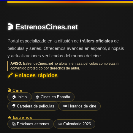
Tendencias
de cine
🎬 EstrenosCines.net
Top
Portal especializado en la difusión de
tráilers oficiales
de
tráilers
películas y series. Ofrecemos avances en español, sinopsis
del
momento
y actualizaciones verificadas del mundo del cine.
AVISO:
EstrenosCines.net no aloja ni enlaza películas completas ni
contenido protegido por derechos de autor.
🔗 Enlaces rápidos
🎬 Cine
🏠 Inicio
🍿 Cines en España
🎥 Cartelera de películas
🎟️ Horarios de cine
🔥 Estrenos
🚀 Próximos estrenos
📅 Calendario 2026