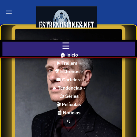
Últimos
Tráilers
de Cine
🎬 VER
AHORA
EN
CINES
🏠 Inicio
▶️ Trailers
🎥 Estrenos
Cartelera
de Cine
🎟️ Cartelera
Hoy
🔥 Tendencias
📺 Series
🎬 Películas
Próximos
📰 Noticias
Estrenos
en Cines
🔍