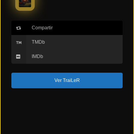
ESTRENOS
Y
CALENDARIO
Compartir
Estrenos
de Cine
2026
TMDb
IMDb
Series
2026
Ver TraiLeR
Estrenos
destacados
2025
⭐
GÉNEROS