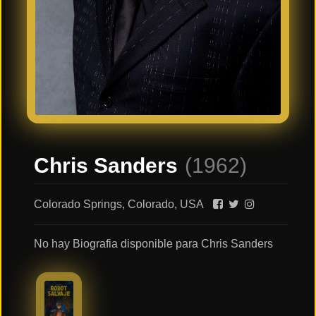
Últimos
Tráilers
en
Español
📺 VER
SERIES
Y
PLATAFORMAS
Chris Sanders
(1962)
Series
de TV y
Streaming
Colorado Springs, Colorado, USA
No hay Biografia disponible para Chris Sanders
Plataformas
Streaming
📅