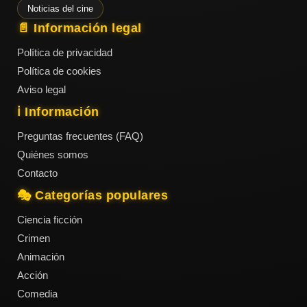
Noticias del cine
Tendencias
📄 Información legal
de cine
Política de privacidad
Política de cookies
Aviso legal
Top
tráilers
ℹ️ Información
del
momento
Preguntas frecuentes (FAQ)
Quiénes somos
Contacto
🎭 Categorías populares
Ciencia ficción
Crimen
Animación
Acción
Comedia