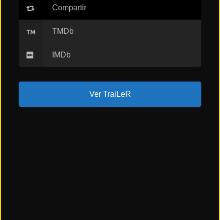
Compartir
Últimos
Tráilers
en
TMDb
Español
IMDb
📺 VER
SERIES
Y
PLATAFORMAS
Ver TraiLeR
Series
de TV y
Streaming
Plataformas
Streaming
📅