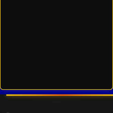
ESTRENOS
Y
CALENDARIO
Estrenos
de Cine
2026
Series
2026
Estrenos
destacados
2025
⭐
GÉNEROS