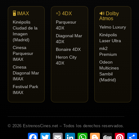
🖥️ IMAX
💨 4DX
🔊 Dolby
Atmos
Kinépolis
Parquesur
Yelmo Luxury
Ciudad de la
4DX
Imagen
Kinépolis
Diagonal Mar
(Madrid)
Laser Ultra
4DX
Cinesa
mk2
Bonaire 4DX
Parquesur
Premium
Heron City
IMAX
Odeon
4DX
Cinesa
Multicines
Diagonal Mar
Sambil
IMAX
(Madrid)
Festival Park
IMAX
© 2026 EstrenosCines.net – Todos los derechos reservados.
Facebook
Twitter
Email
LinkedIn
WhatsApp
Blogger
Digg
Pinteres
C