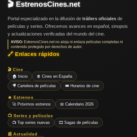
🎬 EstrenosCines.net
Acción
Portal especializado en la difusión de
tráilers oficiales
de
películas y series. Ofrecemos avances en español, sinopsis
y actualizaciones verificadas del mundo del cine.
Terror
AVISO:
EstrenosCines.net no aloja ni enlaza películas completas ni
contenido protegido por derechos de autor.
🔗 Enlaces rápidos
Ciencia
Ficción
🎬 Cine
🏠 Inicio
🍿 Cines en España
🎥 Cartelera de películas
🎟️ Horarios de cine
🔥
TENDENCIAS
🔥 Estrenos
🚀 Próximos estrenos
📅 Calendario 2026
Películas
📺 Series y películas
más
📺 Top series nuevas
🎞️ Sagas de películas
vistas
del mes
📰 Actualidad