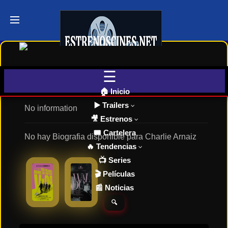
Últimos
Tráilers
de Cine
🎬 VER
AHORA
EN
Charlie Arnaiz
CINES
🏠 Inicio
▶️ Trailers
No information
🎥 Estrenos
Cartelera
de Cine
🎟️ Cartelera
No hay Biografia disponible para Charlie Arnaiz
Hoy
🔥 Tendencias
📺 Series
🎬 Películas
Próximos
📰 Noticias
Estrenos
en Cines
🔍