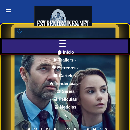
Últimos
Tráilers
de Cine
🎬 VER
AHORA
EN
CINES
🏠 Inicio
▶️ Trailers
🎥 Estrenos
Cartelera
de Cine
🎟️ Cartelera
Hoy
🔥 Tendencias
📺 Series
🎬 Películas
Próximos
📰 Noticias
Estrenos
en Cines
🔍