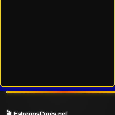
🎬 EstrenosCines.net