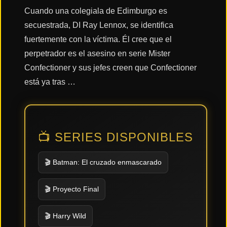
Cuando una colegiala de Edimburgo es
secuestrada, DI Ray Lennox, se identifica
Acción
fuertemente con la víctima. Él cree que el
perpetrador es el asesino en serie Mister
Terror
Confectioner y sus jefes creen que Confectioner
está ya tras …
Ciencia
Ficción
📺 SERIES DISPONIBLES
🔥
TENDENCIAS
🎬 Batman: El cruzado enmascarado
🎬 Proyecto Final
Películas
más
vistas
del mes
🎬 Harry Wild