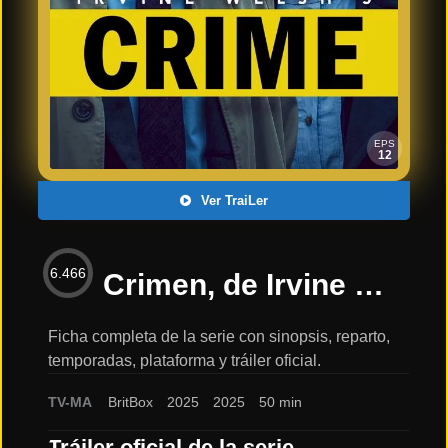
Últimos
Tráilers
en
Español
📺 VER
SERIES
EPS
Y
12
PLATAFORMAS
Ver TraiLer
Series
de TV y
6.466
Streaming
Crimen, de Irvine Wels | Trailer – Serie | Movistar Plus+ 2025: sinopsis, reparto y tráiler
Ficha completa de la serie con sinopsis, reparto,
temporadas, plataforma y tráiler oficial.
Plataformas
Streaming
TV-MA
BritBox
2025
2025
50 min
📅
Tráiler oficial de la serie