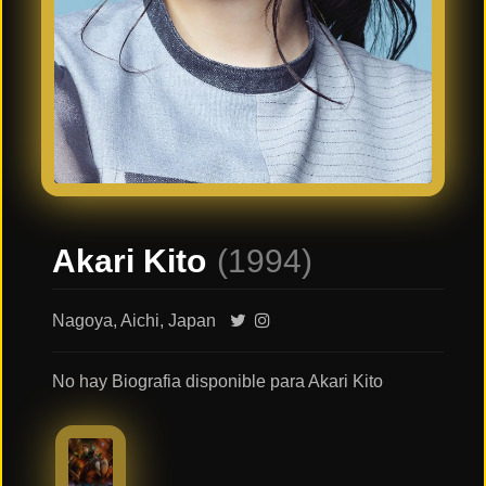
Últimos
Tráilers
en
Español
📺 VER
SERIES
Y
PLATAFORMAS
Akari Kito
(1994)
Series
de TV y
Streaming
Nagoya, Aichi, Japan
No hay Biografia disponible para Akari Kito
Plataformas
Streaming
📅