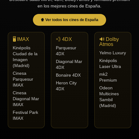
en los mejores cines de España.
🍿 Ver todos los cines de España
🖥️ IMAX
💨 4DX
🔊 Dolby
Atmos
Kinépolis
Parquesur
Yelmo Luxury
Ciudad de la
4DX
Imagen
Kinépolis
Diagonal Mar
(Madrid)
Laser Ultra
4DX
Cinesa
mk2
Bonaire 4DX
Parquesur
Premium
Heron City
IMAX
Odeon
4DX
Cinesa
Multicines
Diagonal Mar
Sambil
IMAX
(Madrid)
Festival Park
IMAX