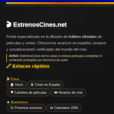
Tendencias
de cine
🎬 EstrenosCines.net
Top
Portal especializado en la difusión de
tráilers oficiales
de
tráilers
del
películas y series. Ofrecemos avances en español, sinopsis
momento
y actualizaciones verificadas del mundo del cine.
AVISO:
EstrenosCines.net no aloja ni enlaza películas completas ni
contenido protegido por derechos de autor.
🔗 Enlaces rápidos
🎬 Cine
🏠 Inicio
🍿 Cines en España
🎥 Cartelera de películas
🎟️ Horarios de cine
🔥 Estrenos
🚀 Próximos estrenos
📅 Calendario 2026