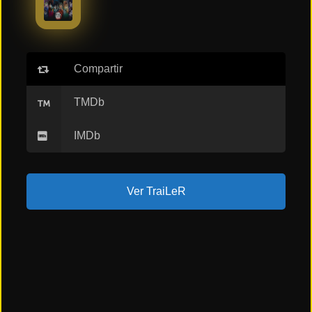
ESTRENOS
Y
CALENDARIO
Compartir
Estrenos
de Cine
2026
TMDb
IMDb
Series
2026
Ver TraiLeR
Estrenos
destacados
2025
⭐
GÉNEROS