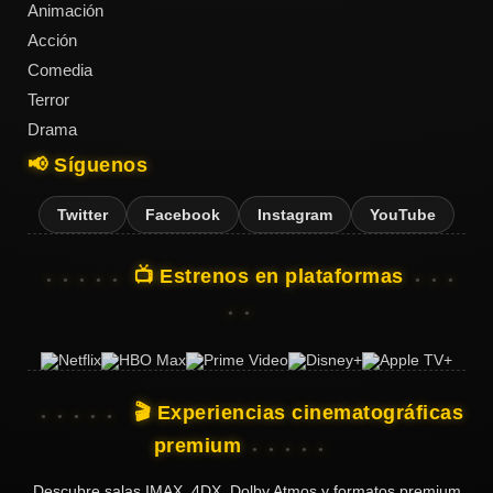
Animación
Acción
Comedia
Terror
Drama
📢 Síguenos
Twitter
Facebook
Instagram
YouTube
📺 Estrenos en plataformas
🎬 Experiencias cinematográficas
premium
Descubre salas IMAX, 4DX, Dolby Atmos y formatos premium