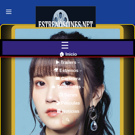
Últimos
Tráilers
de Cine
🎬 VER
AHORA
EN
CINES
🏠 Inicio
▶️ Trailers
🎥 Estrenos
Cartelera
de Cine
🎟️ Cartelera
Hoy
🔥 Tendencias
📺 Series
🎬 Películas
Próximos
📰 Noticias
Estrenos
en Cines
🔍