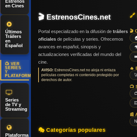
Estrenos
se ve
en Cines
gravemente
🔗
🎬 EstrenosCines.net
afectada, lo
que deja a
🎬 
Portal especializado en la difusión de
tráilers
Últimos
las personas
Tráilers

oficiales
de películas y series. Ofrecemos
en
atrapadas y
Español
avances en español, sinopsis y

en riesgo de
actualizaciones verificadas del mundo del

que el
cine.
📺 VER
puente se
SERIES
🔥 
AVISO:
EstrenosCines.net no aloja ni enlaza
Y
películas completas ni contenido protegido por

derrumbe
PLATAFORMAS
derechos de autor.
debido a una
📺 
serie de

Series
colisiones en

de TV y
cadena y
Streaming
📰 
explosiones.
N
En medio del
🎭 Categorías populares
caos, los
Plataformas