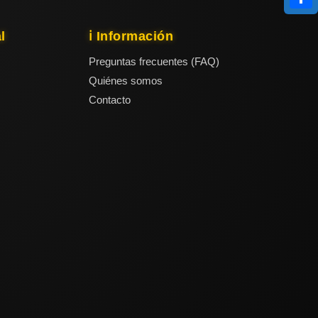
Compa
l
ℹ️ Información
Preguntas frecuentes (FAQ)
Quiénes somos
Contacto