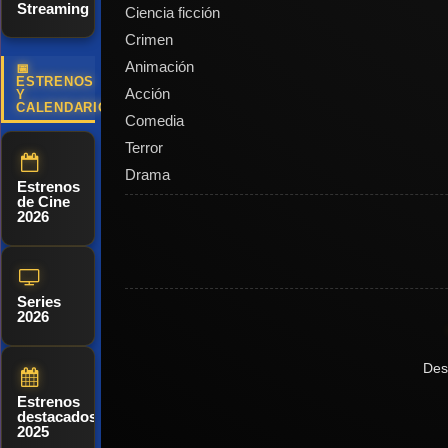
Streaming
Ciencia ficción
sujetos
Crimen
caninos
Animación
"Echo" del
📅
ESTRENOS
Acción
Y
experimento
CALENDARIO
Comedia
militar
Terror
"Proyecto
Drama
Silencio",
Estrenos
de Cine
que estaban
2026
siendo
transportados
en secreto,
Series
se liberan y
2026
todos los
supervivientes
Des
humanos se
Estrenos
destacados
convierten
2025
en blanco de