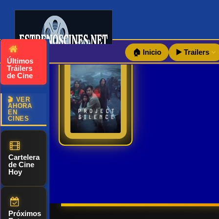
🏠 Inicio
▶️ Trailers
Últimos
Project Silence | Trailer-teaser oficial | español 2024 – estrenoscines
Tráilers
de Cine
Debido al
🎬 VER
repentino
AHORA
7
2024
EN
deterioro de
CINES
Ver TraiLer
las
condiciones
meteorológicas,
Cartelera
de Cine
la visibilidad
Hoy
en el puente
del
aeropuerto
Próximos