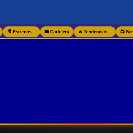
🎥 Estrenos
🎟️ Cartelera
🔥 Tendencias
📺 Ser