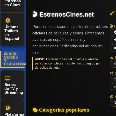
Estrenos
medida que
en Cines
la
🔗
🎬 EstrenosCines.net
investigación
se complica
🎬 
Portal especializado en la difusión de
tráilers
Últimos
y se
Tráilers

oficiales
de películas y series. Ofrecemos
en
descubren
Español
avances en español, sinopsis y

pruebas
actualizaciones verificadas del mundo del

ocultistas,
cine.
📺 VER
Harker
SERIES
🔥 
AVISO:
EstrenosCines.net no aloja ni enlaza
Y
películas completas ni contenido protegido por

PLATAFORMAS
derechos de autor.
📺 

Series

de TV y
Streaming
📰 
N
🎭 Categorías populares
Plataformas