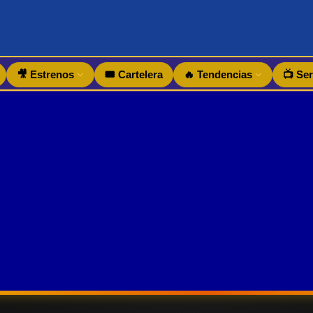
🎥 Estrenos
🎟️ Cartelera
🔥 Tendencias
📺 Ser