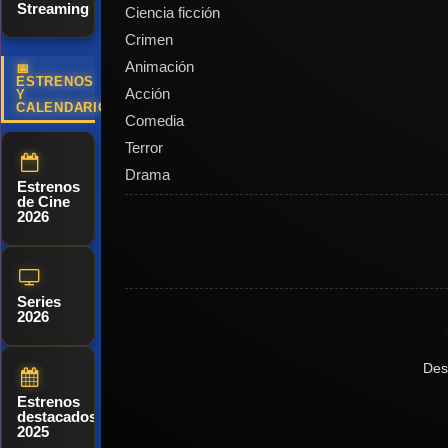
Streaming
Ciencia ficción
Crimen
Animación
📅
ESTRENOS
Acción
Y
CALENDARIO
Comedia
Terror
Drama
Estrenos
de Cine
2026
Series
2026
Des
Estrenos
destacados
2025