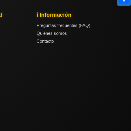
Compa
l
ℹ️ Información
Preguntas frecuentes (FAQ)
Quiénes somos
Contacto