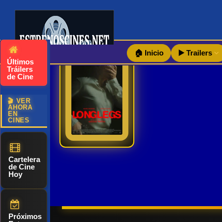
🏠 Inicio
▶️ Trailers
Últimos
Longlegs | Trailer teaser oficial español 2024 |
Tráilers
de Cine
Lee Harker,
🎬 VER
una nueva y
AHORA
6.7
2024
EN
talentosa
CINES
Ver TraiLer
agente del
FBI, ha sido
asignada a
Cartelera
de Cine
un caso sin
Hoy
resolver de
un asesino
en serie. A
Próximos